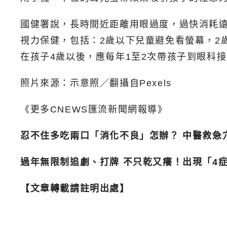
國健署說，長時間近距離用眼過度，過快消耗
視力保健，包括：2歲以下兒童避免看螢幕，2歲
在孩子4歲以後，應每年1至2次帶孩子到眼科
照片來源：示意照／翻攝自Pexels
《更多CNEWS匯流新聞網報導》
忍不住多吃兩口「消化不良」怎辦？ 中醫救急
過年無限制追劇、打牌 不只乾又癢！出現「4
【文章轉載請註明出處】