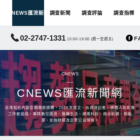
CNEWS匯流新聞
調查新聞
調查評論
調查指標
02-2747-1331
F
10:00-19:00 (週一至週五)
CNEWS
CNEWS匯流新聞網
台灣知名內容型網路新媒體，2016年成立，由資深記者、媒體人及影像
工作者組成，專精數位匯流、醫藥生活、網路科技、政治民調、新能
源、金融財經及企業公益領域。