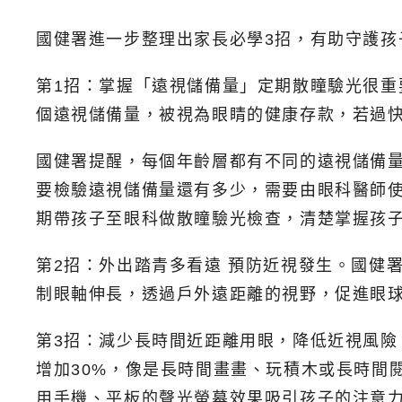
國健署進一步整理出家長必學3招，有助守護孩
第1招：掌握「遠視儲備量」定期散瞳驗光很重
個遠視儲備量，被視為眼睛的健康存款，若過
國健署提醒，每個年齡層都有不同的遠視儲備量，
要檢驗遠視儲備量還有多少，需要由眼科醫師
期帶孩子至眼科做散瞳驗光檢查，清楚掌握孩
第2招：外出踏青多看遠 預防近視發生。國健
制眼軸伸長，透過戶外遠距離的視野，促進眼
第3招：減少長時間近距離用眼，降低近視風險
增加30%，像是長時間畫畫、玩積木或長時間
用手機、平板的聲光螢幕效果吸引孩子的注意