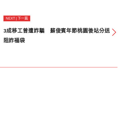
NEXT | 下一篇
3成移工曾遭詐騙 蘇俊賓年節桃園後站分送
阻詐福袋