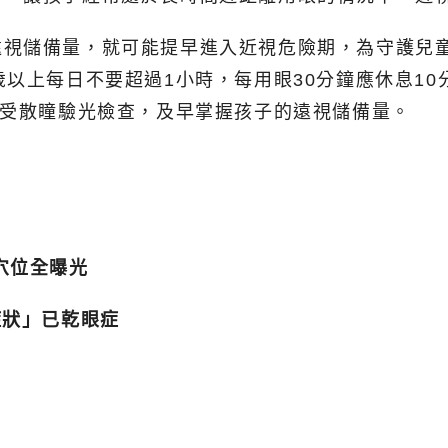
遠視儲備量，就可能提早進入近視危險期，為守護兒
以上每日不要超過1小時，每用眼30分鐘應休息10
接受散瞳驗光檢查，及早掌握孩子的遠視儲備量。
穴位全曝光
症狀」已乾眼症