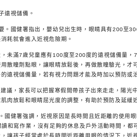
子遠視儲備。
要。國健署指出，嬰幼兒出生時，眼睛具有200至3
快消耗就會進入近視危險期。
未滿7歲兒童應有100度至200度的遠視儲備量，7
使用散瞳劑點眼，讓眼睛放鬆後，再做散瞳驗光，才
子的遠視儲備量，若有視力問題才能及時加以預防或
署建議，家長可以把握寒假間帶孩子出來走走，陽光
球肌肉放鬆和眼睛屈光度的調整，有助於預防及延緩
。國健署強調，近視原因是長時間且近距離的使用眼
閱讀和寫作業，沒有足夠的休息及戶外活動時間，都
力，讓孩子經常處於長時間近距離用眼的情況下，近