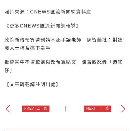
照片來源：CNEWS匯流新聞網資料庫
《更多CNEWS匯流新聞網報導》
政院新傳預算遭刪請不起手語老師 陳智菡批：對聽
障人士權益痛下毒手
批施景中不道歉還偷改預算貼文 陳菁徽怒轟「造謠
仔」
【文章轉載請註明出處】
PREV | 上一篇
NEXT | 下一篇