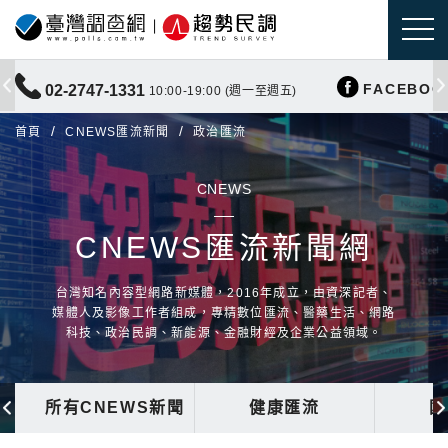
FACEBOO
02-2747-1331
10:00-19:00 (週一至週五)
首頁
CNEWS匯流新聞
政治匯流
CNEWS
CNEWS匯流新聞網
台灣知名內容型網路新媒體，2016年成立，由資深記者、
媒體人及影像工作者組成，專精數位匯流、醫藥生活、網路
科技、政治民調、新能源、金融財經及企業公益領域。
所有CNEWS新聞
健康匯流
國