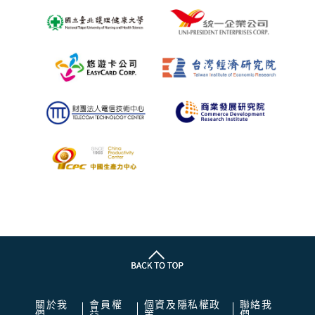
關於我
會員權
個資及隱私權政
聯絡我
們
益
策
們