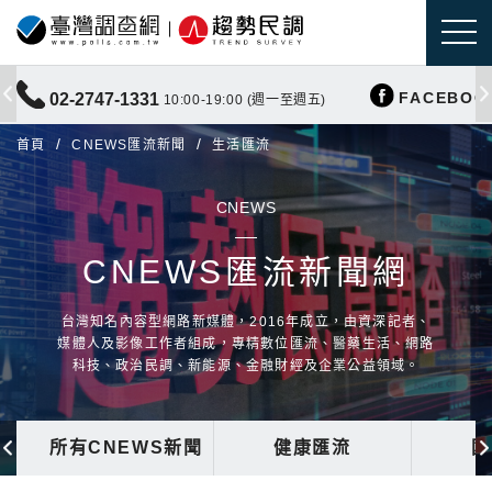
FACEBOO
02-2747-1331
10:00-19:00 (週一至週五)
首頁
CNEWS匯流新聞
生活匯流
CNEWS
CNEWS匯流新聞網
台灣知名內容型網路新媒體，2016年成立，由資深記者、
媒體人及影像工作者組成，專精數位匯流、醫藥生活、網路
科技、政治民調、新能源、金融財經及企業公益領域。
所有CNEWS新聞
健康匯流
國