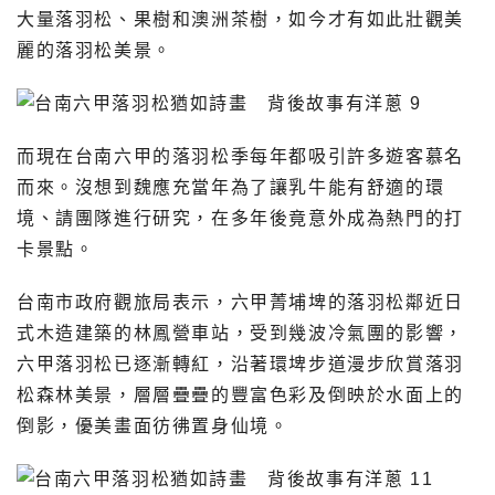
大量落羽松、果樹和澳洲茶樹，如今才有如此壯觀美
麗的落羽松美景。
而現在台南六甲的落羽松季每年都吸引許多遊客慕名
而來。沒想到魏應充當年為了讓乳牛能有舒適的環
境、請團隊進行研究，在多年後竟意外成為熱門的打
卡景點。
台南市政府觀旅局表示，六甲菁埔埤的落羽松鄰近日
式木造建築的林鳳營車站，受到幾波冷氣團的影響，
六甲落羽松已逐漸轉紅，沿著環埤步道漫步欣賞落羽
松森林美景，層層疊疊的豐富色彩及倒映於水面上的
倒影，優美畫面彷彿置身仙境。