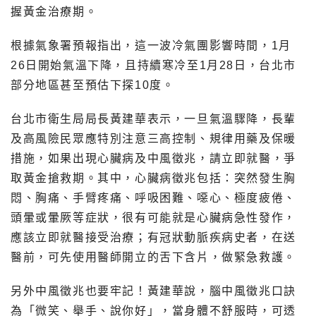
握黃金治療期。
根據氣象署預報指出，這一波冷氣團影響時間，1月
26日開始氣溫下降，且持續寒冷至1月28日，台北市
部分地區甚至預估下探10度。
台北市衛生局局長黃建華表示，一旦氣溫驟降，長輩
及高風險民眾應特別注意三高控制、規律用藥及保暖
措施，如果出現心臟病及中風徵兆，請立即就醫，爭
取黃金搶救期。其中，心臟病徵兆包括：突然發生胸
悶、胸痛、手臂疼痛、呼吸困難、噁心、極度疲倦、
頭暈或暈厥等症狀，很有可能就是心臟病急性發作，
應該立即就醫接受治療；有冠狀動脈疾病史者，在送
醫前，可先使用醫師開立的舌下含片，做緊急救護。
另外中風徵兆也要牢記！黃建華說，腦中風徵兆口訣
為「微笑、舉手、說你好」，當身體不舒服時，可透