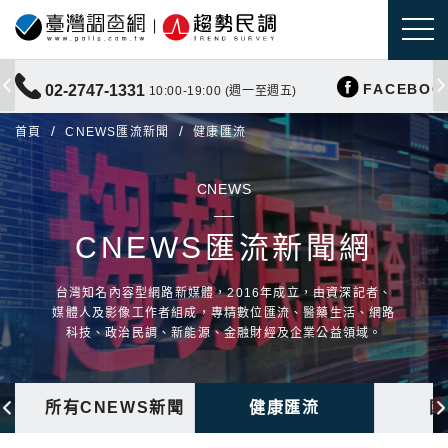
FACEBOO
02-2747-1331
10:00-19:00 (週一至週五)
首頁
CNEWS匯流新聞
健康匯流
CNEWS
CNEWS匯流新聞網
台灣知名內容型網路新媒體，2016年成立，由資深記者、
媒體人及影像工作者組成，專精數位匯流、醫藥生活、網路
科技、政治民調、新能源、金融財經及企業公益領域。
所有CNEWS新聞
健康匯流
國