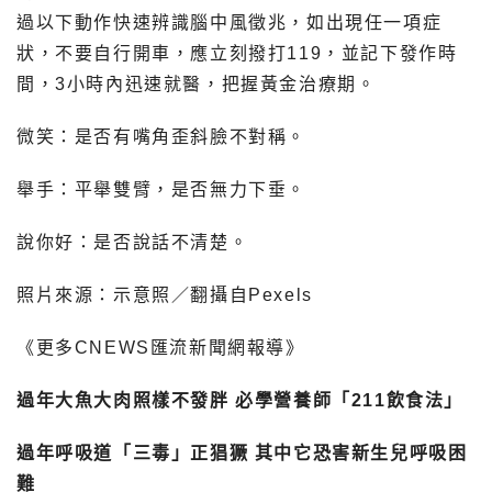
過以下動作快速辨識腦中風徵兆，如出現任一項症
狀，不要自行開車，應立刻撥打119，並記下發作時
間，3小時內迅速就醫，把握黃金治療期。
微笑：是否有嘴角歪斜臉不對稱。
舉手：平舉雙臂，是否無力下垂。
說你好：是否說話不清楚。
照片來源：示意照／翻攝自Pexels
《更多CNEWS匯流新聞網報導》
過年大魚大肉照樣不發胖 必學營養師「211飲食法」
過年呼吸道「三毒」正猖獗 其中它恐害新生兒呼吸困
難