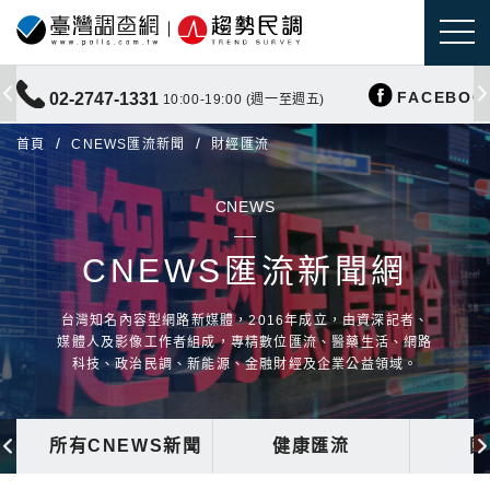
FACEBOO
02-2747-1331
10:00-19:00 (週一至週五)
首頁
CNEWS匯流新聞
財經匯流
CNEWS
CNEWS匯流新聞網
台灣知名內容型網路新媒體，2016年成立，由資深記者、
媒體人及影像工作者組成，專精數位匯流、醫藥生活、網路
科技、政治民調、新能源、金融財經及企業公益領域。
所有CNEWS新聞
健康匯流
國