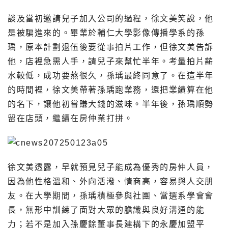
談及當初邀請兒子加入公司的過程，徐文美笑說，他
是被騙進來的。畢業於輔仁大學影像傳播學系的孫
瑀，原本計劃退伍後要從事拍片工作，但徐文美告訴
他，店裡急需人手，請兒子來幫忙半年。考量拍片薪
水較低，成功要熬很久，孫瑀最終同意了。在這半年
的時間裡，徐文美帶著孫瑀跑業務，還把業績算在他
的名下，讓他初嘗賺大錢的滋味。半年後，孫瑀順勢
留在店頭，繼續在房仲業打拼。
徐文美透露，早就預見兒子能成為優秀的房仲人員，
因為他性格溫和、外向活潑、情商高，容易與人交朋
友。在大學期間，孫瑀積極參與社團、當選系學會會
長，無形中訓練了面對大眾的膽識與良好溝通的能
力；若不是加入孫慶餘董事長建構下的永慶加盟平