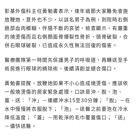
彰基外傷科主任黃勉書表示，逢年過節大家難免會施
放鞭炮，意外也不少，以該名男子為例，到院時右側
臉部血肉模糊，伴隨不斷的哀號，檢查顯示，有嚴重
的燒燙傷而且右側顏面骨爆裂性骨折，頭骨破裂，合
併右眼球破裂，已造成永久性無法回復的傷害。
醫療團隊第一時間先保護男子的呼吸道，再轉送至手
術房進行眼球的摘除術，後續清創並縫合傷口。
黃勉書提醒，放鞭炮如果不小心造成燒燙傷，應該依
一般燒燙傷的居家緊急處理，口訣是沖、脫、泡、
蓋、送：「沖」－連續沖水15至30分鐘；「脫」－在
水中慢慢將衣服脫下；「泡」－送醫之前要泡在冷水
降低溫度；「蓋」－用乾淨的毛巾覆蓋傷口；「送」
－儘快送醫。