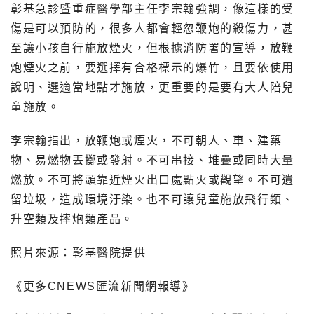
彰基急診暨重症醫學部主任李宗翰強調，像這樣的受
傷是可以預防的，很多人都會輕忽鞭炮的殺傷力，甚
至讓小孩自行施放煙火，但根據消防署的宣導，放鞭
炮煙火之前，要選擇有合格標示的爆竹，且要依使用
說明、選適當地點才施放，更重要的是要有大人陪兒
童施放。
李宗翰指出，放鞭炮或煙火，不可朝人、車、建築
物、易燃物丟擲或發射。不可串接、堆疊或同時大量
燃放。不可將頭靠近煙火出口處點火或觀望。不可遺
留垃圾，造成環境汙染。也不可讓兒童施放飛行類、
升空類及摔炮類產品。
照片來源：彰基醫院提供
《更多CNEWS匯流新聞網報導》