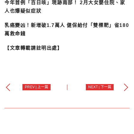
今年首例「百日咳」現跡南部！ 2月大女嬰住院、家
人也爆疑似症狀
乳癌變凶！新增破1.7萬人 健保給付「雙標靶」省180
萬救命錢
【文章轉載請註明出處】
PREV | 上一篇
NEXT | 下一篇