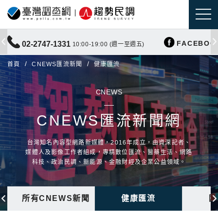
FACEBOO
02-2747-1331
10:00-19:00 (週一至週五)
首頁
CNEWS匯流新聞
健康匯流
CNEWS
CNEWS匯流新聞網
台灣知名內容型網路新媒體，2016年成立，由資深記者、
媒體人及影像工作者組成，專精數位匯流、醫藥生活、網路
科技、政治民調、新能源、金融財經及企業公益領域。
所有CNEWS新聞
健康匯流
國