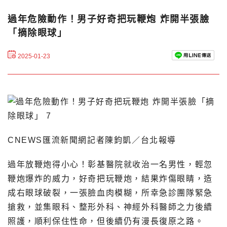
過年危險動作！男子好奇把玩鞭炮 炸開半張臉
「摘除眼球」
2025-01-23
CNEWS匯流新聞網記者陳鈞凱／台北報導
過年放鞭炮得小心！彰基醫院就收治一名男性，輕忽
鞭炮爆炸的威力，好奇把玩鞭炮，結果炸傷眼睛，造
成右眼球破裂，一張臉血肉模糊，所幸急診團隊緊急
搶救，並集眼科、整形外科、神經外科醫師之力後續
照護，順利保住性命，但後續仍有漫長復原之路。