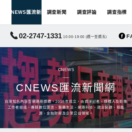
CNEWS匯流新聞
調查新聞
調查評論
調查指標
02-2747-1331
F
10:00-19:00 (週一至週五)
CNEWS
CNEWS匯流新聞網
台灣知名內容型網路新媒體，2016年成立，由資深記者、媒體人及影像
工作者組成，專精數位匯流、醫藥生活、網路科技、政治民調、新能
源、金融財經及企業公益領域。