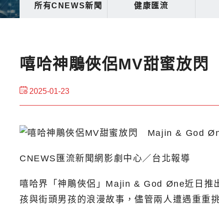
所有CNEWS新聞
健康匯流
嘻哈神鵰俠侶MV甜蜜放閃 Ma
2025-01-23
CNEWS匯流新聞網影劇中心／台北報導
嘻哈界「神鵰俠侶」Majin & God Øn
孩與街頭男孩的浪漫故事，儘管兩人遭遇重重