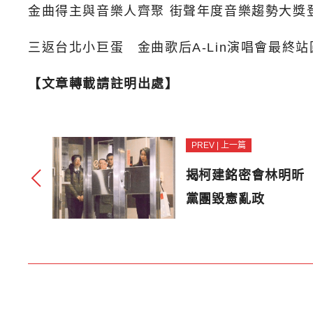
金曲得主與音樂人齊聚 街聲年度音樂趨勢大獎
三返台北小巨蛋 金曲歌后A-Lin演唱會最終
【文章轉載請註明出處】
PREV | 上一篇
揭柯建銘密會林明昕
黨團毀憲亂政