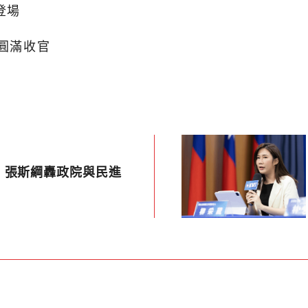
登場
站圓滿收官
 張斯綱轟政院與民進