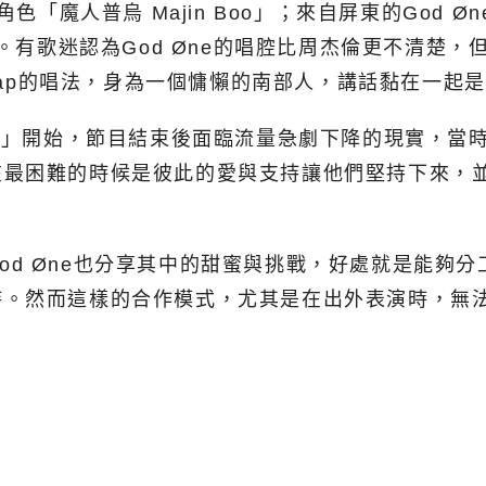
魔人普烏 Majin Boo」；來自屏東的God Øne
。有歌迷認為God Øne的唱腔比周杰倫更不清楚，但
 rap的唱法，身為一個慵懶的南部人，講話黏在一起
嘻哈時代2」開始，節目結束後面臨流量急劇下降的現實
在最困難的時候是彼此的愛與支持讓他們堅持下來，
& God Øne也分享其中的甜蜜與挑戰，好處就是能
持。然而這樣的合作模式，尤其是在出外表演時，無