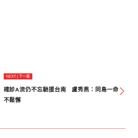
NEXT | 下一篇
確診A流仍不忘馳援台南 盧秀燕：同島一命
不鬆懈