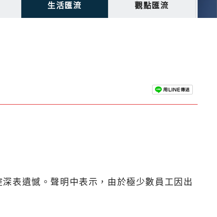
生活匯流
觀點匯流
控深表遺憾。聲明中表示，由於極少數員工因出