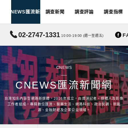
CNEWS匯流新聞
調查新聞
調查評論
調查指標
02-2747-1331
F
10:00-19:00 (週一至週五)
CNEWS
CNEWS匯流新聞網
台灣知名內容型網路新媒體，2016年成立，由資深記者、媒體人及影像
工作者組成，專精數位匯流、醫藥生活、網路科技、政治民調、新能
源、金融財經及企業公益領域。