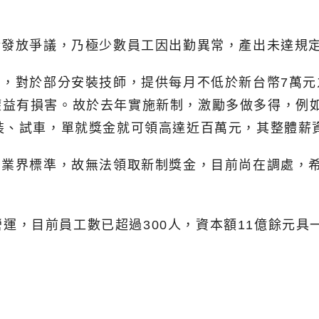
金發放爭議，乃極少數員工因出勤異常，產出未達規
才，對於部分安裝技師，提供每月不低於新台幣7萬
益有損害。故於去年實施新制，激勵多做多得，例如
裝、試車，單就獎金就可領高達近百萬元，其整體薪
後業界標準，故無法領取新制獎金，目前尚在調處，
依法營運，目前員工數已超過300人，資本額11億餘