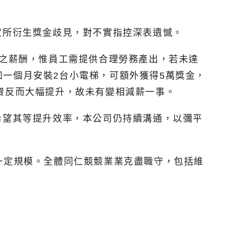
定所衍生獎金歧見，對不實指控深表遺憾。
元之薪酬，惟員工需提供合理勞務產出，若未達
一個月安裝2台小電梯，可額外獲得5萬獎金，
資反而大幅提升，故未有變相減薪一事。
希望其等提升效率，本公司仍持續溝通，以彌平
元具一定規模。全體同仁競競業業克盡職守，包括維