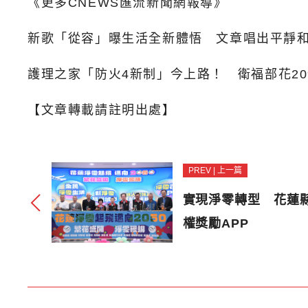
《更多CNEWS匯流新聞網報導》
新歌「從容」曝生活全新體悟 文章唱出平靜
護理之家「防火4新制」今上路！
衛福部花20
【文章轉載請註明出處】
PREV | 上一篇
實現淨零轉型 花蓮
權獎勵APP