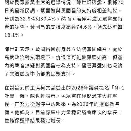
關於民眾黨黨主席的選舉情況，陳世軒透露，根據20
日的最新民調，蔡壁如與黃國昌的支持度相差無幾，
分別為32.9%和30.4%。然而，若僅考慮民眾黨支持
者的調查，黃國昌的支持度高達74.6%，領先蔡壁如
18.1%。
陳世軒表示，黃國昌目前身兼立法院黨團總召，處於
高度政治對抗環境下，仇恨值可能較蔡壁如高，但黨
內的聲音無疑對黃國昌較為支持，儘管蔡壁如也吸納
了異溫層及中南部的民眾支持。
在討論到前主席柯文哲提出的2026年議員提名「N+1
計畫」時，陳世軒表示，民眾黨在經歷過重大打擊
後，正努力從泥濘中站起來，為2026年的選舉做準
備。他認為，目前應集中力量穩定議會席次的增長，
並確保選舉結果穩定增長。