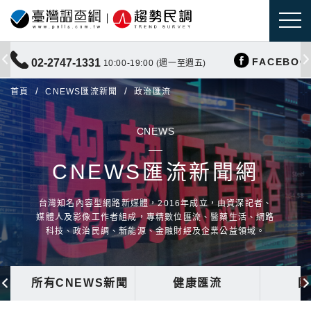
FACEBOO
02-2747-1331
10:00-19:00 (週一至週五)
首頁
CNEWS匯流新聞
政治匯流
CNEWS
CNEWS匯流新聞網
台灣知名內容型網路新媒體，2016年成立，由資深記者、
媒體人及影像工作者組成，專精數位匯流、醫藥生活、網路
科技、政治民調、新能源、金融財經及企業公益領域。
所有CNEWS新聞
健康匯流
國