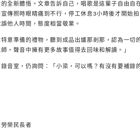
活的全新體悟。文章告訴自己，唱歌是這輩子自由自
面宣傳照時眼睛痛到不行，停工休息3小時後才開始
耽誤他人時間，態度相當敬業。
章特意準備的禮物，聽到成品出爐那剎那，認為一切
老師，聲音中擁有更多故事值得去回味和解讀。」
出錄音室，仍詢問：「小梁，可以嗎？有沒有要補錄
慰勞榮民長者