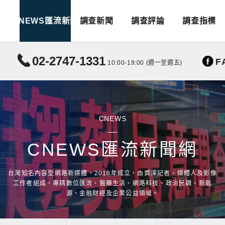
CNEWS匯流新聞
調查新聞
調查評論
調查指標
02-2747-1331
F
10:00-19:00 (週一至週五)
CNEWS
CNEWS匯流新聞網
台灣知名內容型網路新媒體，2016年成立，由資深記者、媒體人及影像
工作者組成，專精數位匯流、醫藥生活、網路科技、政治民調、新能
源、金融財經及企業公益領域。