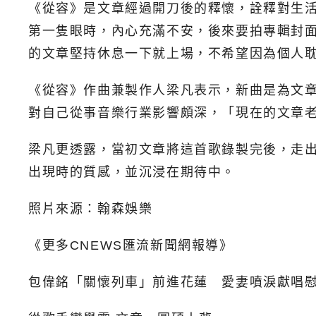
《從容》是文章經過開刀後的釋懷，詮釋對生
第一隻眼時，內心充滿不安，後來要拍專輯封
的文章堅持休息一下就上場，不希望因為個人
《從容》作曲兼製作人梁凡表示，新曲是為文
對自己從事音樂行業影響頗深，「現在的文章
梁凡更透露，當初文章將這首歌錄製完後，走
出現時的質感，並沉浸在期待中。
照片來源：翰森娛樂
《更多CNEWS匯流新聞網報導》
包偉銘「關懷列車」前進花蓮 愛妻噴淚獻唱