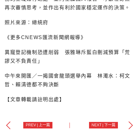
再次審慎思考，並作出有利於國家穩定運作的決策。
照片來源：總統府
《更多CNEWS匯流新聞網報導》
異寵登記機制恐遭削弱 張雅琳斥藍白刪減預算「荒
謬又不負責任」
中午來開匯／一揭國會龍頭選舉內幕 林濁水：柯文
哲、賴清德都不夠決斷
【文章轉載請註明出處】
PREV | 上一篇
NEXT | 下一篇