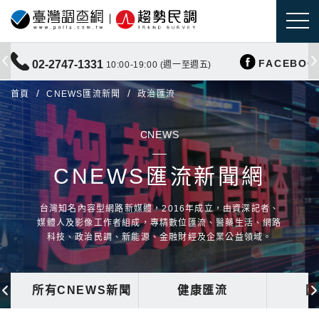
FACEBOO
02-2747-1331
10:00-19:00 (週一至週五)
首頁
CNEWS匯流新聞
政治匯流
CNEWS
CNEWS匯流新聞網
台灣知名內容型網路新媒體，2016年成立，由資深記者、
媒體人及影像工作者組成，專精數位匯流、醫藥生活、網路
科技、政治民調、新能源、金融財經及企業公益領域。
所有CNEWS新聞
健康匯流
國