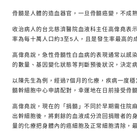
骨髓是人體的造血器官，一旦骨髓癌變，不成
收治病人的台北慈濟醫院血液科主任高偉堯表
率為每十萬人口約3至5人，且是發生率最高的
高偉堯說，急性骨髓性白血病的表現通常以感
的數量、基因變化狀態等判斷預後狀況，決定
以陳先生為例，經過7個月的化療，疾病一度穩
髓幹細胞中心申請配對，幸運地在日前接受骨
高偉堯說，現在的「捐髓」不同於早期需住院
出幹細胞後，將剩餘的血液成分流回捐贈者的
量的化療把身體內的癌細胞及正常細胞清除，