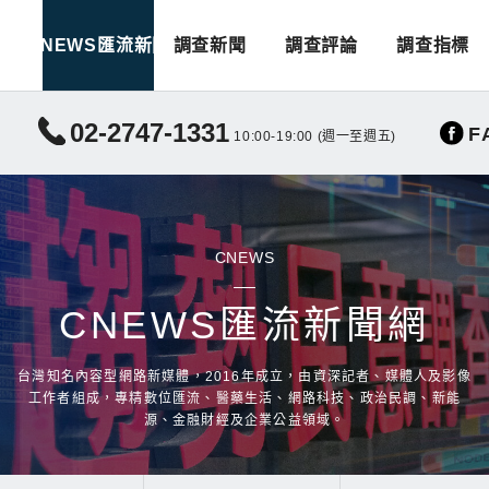
CNEWS匯流新聞
調查新聞
調查評論
調查指標
02-2747-1331
F
10:00-19:00 (週一至週五)
CNEWS
CNEWS匯流新聞網
台灣知名內容型網路新媒體，2016年成立，由資深記者、媒體人及影像
工作者組成，專精數位匯流、醫藥生活、網路科技、政治民調、新能
源、金融財經及企業公益領域。