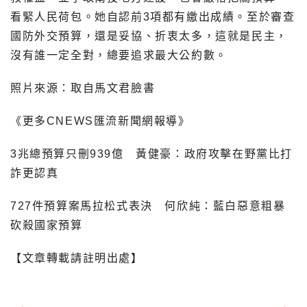
看緊人民荷包。她自認前3項都有繳出成績。至於審查
國防外交預算，還是妥協、折衷太多，這就是民主，
沒有誰一定全對，總要追求最大公約數。
照片來源：取自馬文君臉書
《更多CNEWS匯流新聞網報導》
3兆總預算只刪939億 黃健豪：政府攻擊在野黨比打
詐更認真
727件預算案馬拉松式表決 何欣純：藍白惡意粗暴
砍殺國家預算
【文章轉載請註明出處】