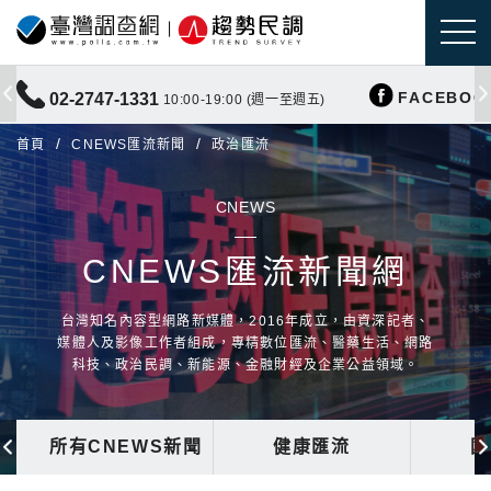
FACEBOO
02-2747-1331
10:00-19:00 (週一至週五)
首頁
CNEWS匯流新聞
政治匯流
CNEWS
CNEWS匯流新聞網
台灣知名內容型網路新媒體，2016年成立，由資深記者、
媒體人及影像工作者組成，專精數位匯流、醫藥生活、網路
科技、政治民調、新能源、金融財經及企業公益領域。
所有CNEWS新聞
健康匯流
國