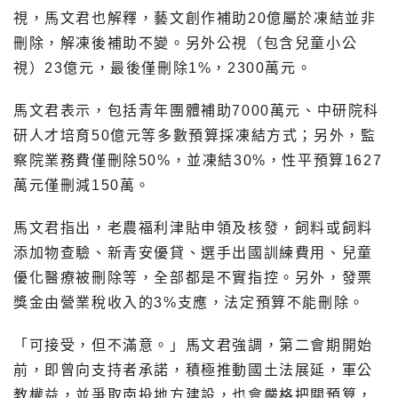
視，馬文君也解釋，藝文創作補助20億屬於凍結並非
刪除，解凍後補助不變。另外公視（包含兒童小公
視）23億元，最後僅刪除1%，2300萬元。
馬文君表示，包括青年團體補助7000萬元、中研院科
研人才培育50億元等多數預算採凍結方式；另外，監
察院業務費僅刪除50%，並凍結30%，性平預算1627
萬元僅刪減150萬。
馬文君指出，老農福利津貼申領及核發，飼料或飼料
添加物查驗、新青安優貸、選手出國訓練費用、兒童
優化醫療被刪除等，全部都是不實指控。另外，發票
獎金由營業稅收入的3%支應，法定預算不能刪除。
「可接受，但不滿意。」馬文君強調，第二會期開始
前，即曾向支持者承諾，積極推動國土法展延，軍公
教權益，並爭取南投地方建設，也會嚴格把關預算，