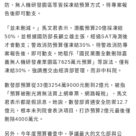
防、無人機研發園區等皆採凍結預算方式，待專案報
告後即可動支。
「並未刪減。」馬文君表示，潛艦預算20億採凍結
50%，並根據國防部長顧立雄主張，經過SAT海測後
才會動支；警政消防預算僅凍結30%，待警政消防專
案報告後，即可動支。她駁斥「國民黨團全數刪除嘉
義無人機研發產業園區7625萬元預算」等說法，僅有
凍結30%，強調應交由經濟部管理，而非中科院。
數發部預算從33億3254萬9000元刪到2億元，被指
「預算被刪光將無法買上網車票、網路報稅」，馬文
君表示都是假訊息。她說，數發部資通安全防禦12.7
億元，根本未列院會表決項目，打詐預算2億元最後僅
刪除4000萬元。
另外，今年度預算審查中，爭議最大的文化部與公