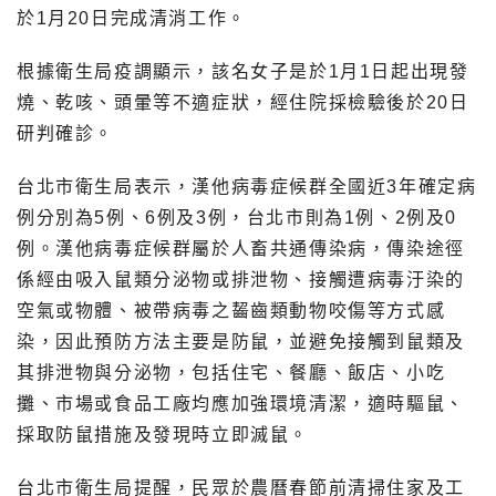
於1月20日完成清消工作。
根據衛生局疫調顯示，該名女子是於1月1日起出現發
燒、乾咳、頭暈等不適症狀，經住院採檢驗後於20日
研判確診。
台北市衛生局表示，漢他病毒症候群全國近3年確定病
例分別為5例、6例及3例，台北市則為1例、2例及0
例。漢他病毒症候群屬於人畜共通傳染病，傳染途徑
係經由吸入鼠類分泌物或排泄物、接觸遭病毒汙染的
空氣或物體、被帶病毒之齧齒類動物咬傷等方式感
染，因此預防方法主要是防鼠，並避免接觸到鼠類及
其排泄物與分泌物，包括住宅、餐廳、飯店、小吃
攤、市場或食品工廠均應加強環境清潔，適時驅鼠、
採取防鼠措施及發現時立即滅鼠。
台北市衛生局提醒，民眾於農曆春節前清掃住家及工