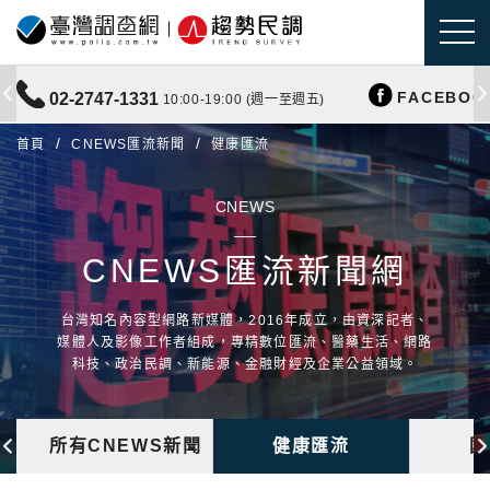
FACEBOO
02-2747-1331
10:00-19:00 (週一至週五)
首頁
CNEWS匯流新聞
健康匯流
CNEWS
CNEWS匯流新聞網
台灣知名內容型網路新媒體，2016年成立，由資深記者、
媒體人及影像工作者組成，專精數位匯流、醫藥生活、網路
科技、政治民調、新能源、金融財經及企業公益領域。
所有CNEWS新聞
健康匯流
國