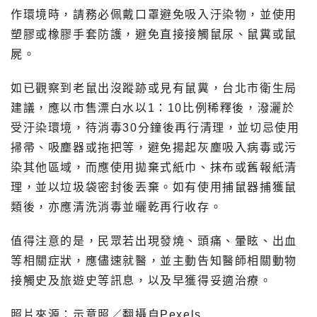
作環境時，請務必佩戴口罩避免吸入汙染物，並使用
塑膠或橡膠手套防護，避免直接接觸鼠尿、鼠糞或鼠
屍。
如已觀察到老鼠出沒蹤跡或見有鼠糞，台北市衛生局
建議，應以市售漂白水以1：10比例稀釋後，潑灑於
受汙染環境，待消毒30分鐘後再行清理，並切忌使用
掃帚、吸塵器或拖把等，避免揚起灰塵吸入病毒或污
染其他區域，而應使用拋棄式紙巾、抹布或舊報紙清
理，並以垃圾袋密封後丟棄。如有使用捕鼠器捕獲鼠
類後，亦應清洗消毒並曬乾再行收存。
值得注意的是，民眾若出現發燒、頭痛、暈眩、出血
等相關症狀，應儘速就醫，並主動告知醫師相關動物
接觸史及旅遊史等訊息，以及早獲得妥適治療。
照片來源：示意照／翻攝自Pexels