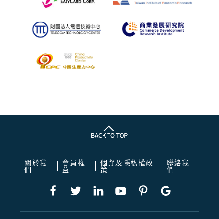
關於我
會員權
個資及隱私權政
聯絡我
們
益
策
們