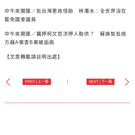
中午來開匯／批台灣憲政怪胎 林濁水：全世界沒在
罷免國會議員
中午來開匯／羈押柯文哲涉押人取供？ 蘇煥智批檢
方藉A案查B案被詬病
【文章轉載請註明出處】
PREV | 上一篇
NEXT | 下一篇