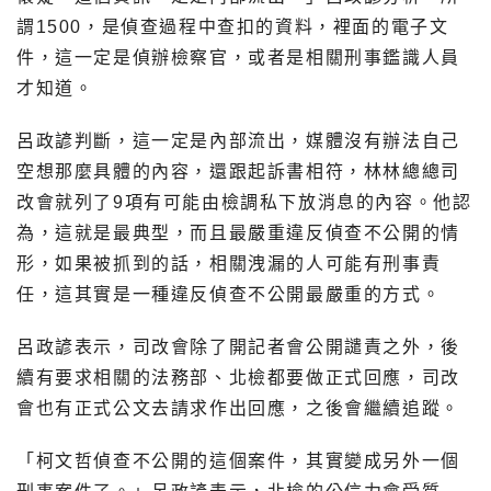
謂1500，是偵查過程中查扣的資料，裡面的電子文
件，這一定是偵辦檢察官，或者是相關刑事鑑識人員
才知道。
呂政諺判斷，這一定是內部流出，媒體沒有辦法自己
空想那麼具體的內容，還跟起訴書相符，林林總總司
改會就列了9項有可能由檢調私下放消息的內容。他認
為，這就是最典型，而且最嚴重違反偵查不公開的情
形，如果被抓到的話，相關洩漏的人可能有刑事責
任，這其實是一種違反偵查不公開最嚴重的方式。
呂政諺表示，司改會除了開記者會公開譴責之外，後
續有要求相關的法務部、北檢都要做正式回應，司改
會也有正式公文去請求作出回應，之後會繼續追蹤。
「柯文哲偵查不公開的這個案件，其實變成另外一個