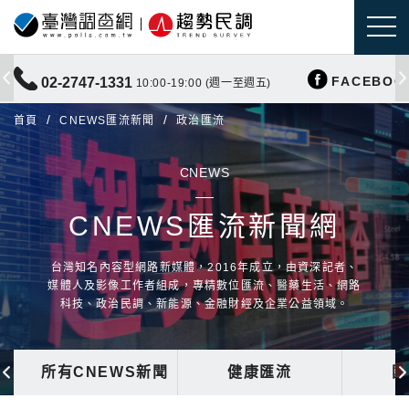
FACEBOO
02-2747-1331
10:00-19:00 (週一至週五)
首頁
CNEWS匯流新聞
政治匯流
CNEWS
CNEWS匯流新聞網
台灣知名內容型網路新媒體，2016年成立，由資深記者、
媒體人及影像工作者組成，專精數位匯流、醫藥生活、網路
科技、政治民調、新能源、金融財經及企業公益領域。
所有CNEWS新聞
健康匯流
國