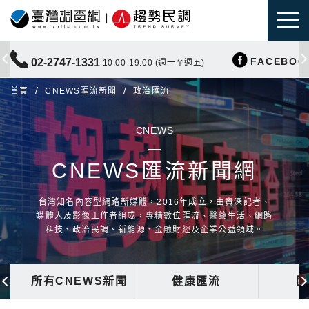
FACEBOO
02-2747-1331
10:00-19:00 (週一至週五)
首頁
CNEWS匯流新聞
政治匯流
CNEWS
CNEWS匯流新聞網
台灣知名內容型網路新媒體，2016年成立，由資深記者、
媒體人及影像工作者組成，專精數位匯流、醫藥生活、網路
科技、政治民調、新能源、金融財經及企業公益領域。
所有CNEWS新聞
健康匯流
國