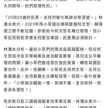
大的期待，他們是理性的」。
「20到29歲的民眾，支持的變化軌跡非常清楚。」林
濁水表示，2023年時小草還在總統要選柯文哲、賴清
德之間不斷拉鋸，即使如今柯文哲名聲已敗壞，但小
草反而對民眾黨支持更加鞏固，民進黨必須檢討。
林濁水分析，最初小草們的理念是超越藍綠，但在柯
文哲因涉及京華城案及政治獻金案後，其司法公平審
理的問題，讓小草們變成很仇恨民進黨，轉而與國民
黨合作。此外，他觀察，小草有支持柯文哲、支持立
委黃國昌、支持黨團主任陳智菡等，但是一有什麼事
件，「小草絕非鐵板一塊、冥頑不靈、盲目崇拜，而
是具有理性！」
而針對日前三讀通過國會改革案法案，林濁水表示，