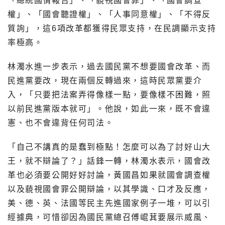
「總統國情報告」、「藐視國會罪」、「國會調查
權」、「國會聽證權」、「人事同意權」、「不得反
質詢」，這6項改革都獲得民眾支持，在民調顯示支持
率極高。
林濁水進一步表示，過去國民黨不想要國會改革、而
民進黨要改，現在兩個反轉過來，這時民眾黨要介
入，「只要把法案弄得像樣一點，要像樣不困難，照
以前民進黨版本就可」。他說，如此一來，既不會違
憲、也不會違背任何司法。
「自己不講真的是蠢到極點！怎麼可以為了討好山大
王，就不辯論了？」話鋒一轉，林濁水表示，國會改
革也必須要公開好好討論，黃國昌如果就國會調查權
以及藐視國會罪公開辯論，以其學識、口才及反應，
美、德、英、法國等民主先進國家例子一堆，可以引
經據典，可惜卻因為國民黨總召傅崐萁要展示威風、