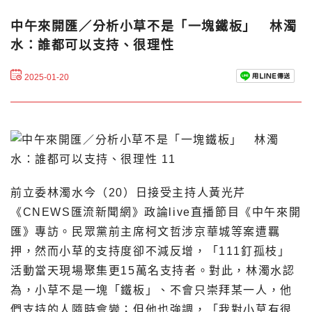
中午來開匯／分析小草不是「一塊鐵板」 林濁
水：誰都可以支持、很理性
2025-01-20
前立委林濁水今（20）日接受主持人黃光芹
《CNEWS匯流新聞網》政論live直播節目《中午來開
匯》專訪。民眾黨前主席柯文哲涉京華城等案遭羈
押，然而小草的支持度卻不減反增，「111釘孤枝」
活動當天現場聚集更15萬名支持者。對此，林濁水認
為，小草不是一塊「鐵板」、不會只崇拜某一人，他
們支持的人隨時會變；但他也強調，「我對小草有很