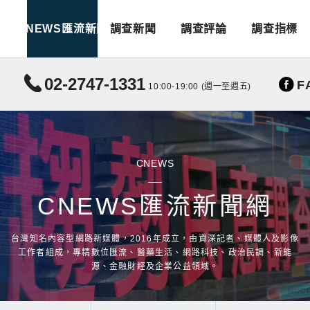
CNEWS匯流新聞
調查新聞
調查評論
調查指標
02-2747-1331
F
10:00-19:00 (週一至週五)
CNEWS
CNEWS匯流新聞網
台灣知名內容型網路新媒體，2016年成立，由資深記者、媒體人及影像
工作者組成，專精數位匯流、醫藥生活、網路科技、政治民調、新能
源、金融財經及企業公益領域。