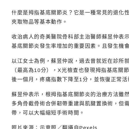
什麼是拇指基底關節炎？它是一種常見的退化
夾取物品等基本動作。
收治病人的奇美醫院骨科部主治醫師蘇昱仲表
基底關節炎發生率增加的重要因素。且發生機
以江女士為例，蘇昱仲說，過去曾就近在診所
（最高為10分），X光檢查也發現拇指基底關
後一個月，疼痛指數下降至1分，並恢復正常活
蘇昱仲表示，根拇指基底關節炎的治療方法雖
多角骨截骨術合併韌帶重建與肌腱置換術，但
帶，可以大幅縮短手術時間。
照片來源：示意照／翻攝自Pexels