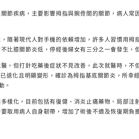
性關節疾病，主要影響拇指與腕骨間的關節，病人常
示，隨著現代人對手機的依賴增加，許多人習慣用拇
會不比膝關節炎低，停經後婦女有三分之一會發生，
就醫，但打針吃藥後症狀不見改善，此次就醫時，不
節已退化且明顯變形，確診為拇指基底關節炎，所幸
動。
然多樣化，目前包括有復健、消炎止痛藥物、局部注
需要取用病人自身韌帶，增加了術後不適及恢復期負