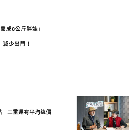
月養成8公斤胖娃」
」減少出門！
點 三重還有平均總價