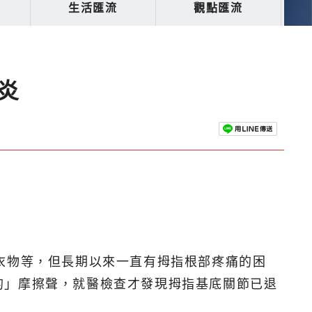
生活匯流
觀點匯流
炎
衣物等，但長期以來一直有拇指根部疼痛的困
的」摩擦聲，就醫檢查才發現拇指基底關節已退