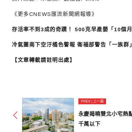
《更多CNEWS匯流新聞網報導》
存活率不到3成的奇蹟！ 500克早產嬰「10個
冷氣團南下空汙橘色警報 衛福部警告「一族群
【文章轉載請註明出處】
PREV | 上一篇
永慶揭曉雙北小宅熱
千萬以下