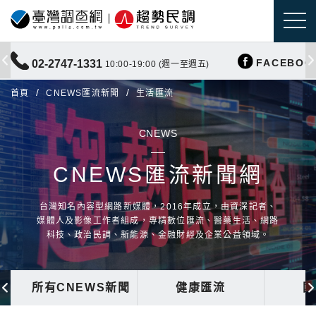
FACEBOO
02-2747-1331
10:00-19:00 (週一至週五)
首頁
CNEWS匯流新聞
生活匯流
CNEWS
CNEWS匯流新聞網
台灣知名內容型網路新媒體，2016年成立，由資深記者、
媒體人及影像工作者組成，專精數位匯流、醫藥生活、網路
科技、政治民調、新能源、金融財經及企業公益領域。
所有CNEWS新聞
健康匯流
國