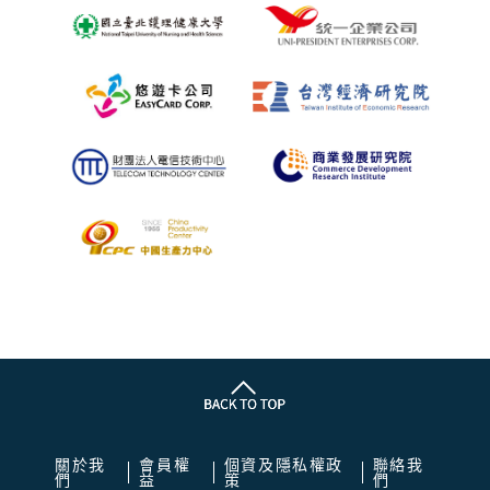
關於我
會員權
個資及隱私權政
聯絡我
們
益
策
們