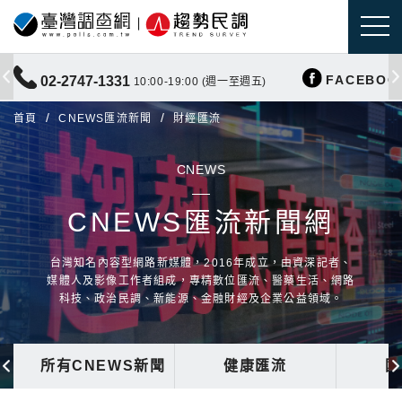
FACEBOO
02-2747-1331
10:00-19:00 (週一至週五)
首頁
CNEWS匯流新聞
財經匯流
CNEWS
CNEWS匯流新聞網
台灣知名內容型網路新媒體，2016年成立，由資深記者、
媒體人及影像工作者組成，專精數位匯流、醫藥生活、網路
科技、政治民調、新能源、金融財經及企業公益領域。
所有CNEWS新聞
健康匯流
國