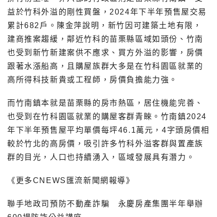
益於竹科外溢的剛性買盤，2024年下半年預售屋交易
累計682戶。陳金萍說明，新竹因可建築土地有限，
建商推案趨緩，鄰近竹科的苗栗縣區域如頭份、竹南
也受到新竹新建案供不應求、買方外溢的影響，房價
跟著水漲船高，且購屋族群大多是在竹科園區就業的
高所得科技新貴或工程師，房價負擔能力強。
而竹南鎮本就是苗栗縣的房市熱區，居住機能完善、
也受到在竹科園區就業的購屋客群青睞。竹南鎮2024
年下半年預售屋平均單價每坪46.1萬元，4字頭房價相
較於竹北的高房價，吸引許多竹科外溢客群與置產族
群的目光，人口也持續湧入，區域發展具有潛力。
《更多CNEWS匯流新聞網報導》
聯手地政司預防不動產詐騙 永慶房產集團半年舉辦