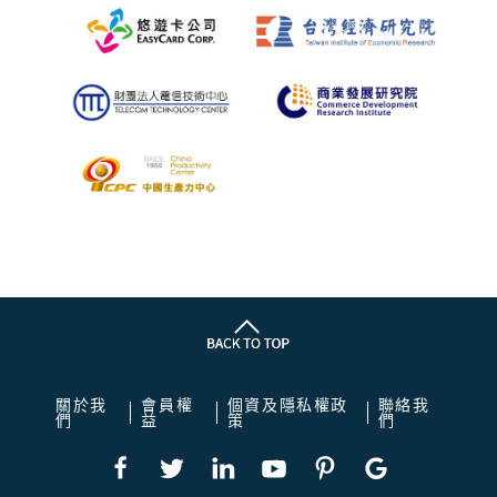
關於我
會員權
個資及隱私權政
聯絡我
們
益
策
們