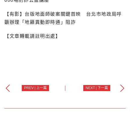
600場防詐公益講座
【有影】台版地面師破案關鍵首映 台北市地政局呼
籲辦理「地籍異動即時通」阻詐
【文章轉載請註明出處】
PREV | 上一篇
NEXT | 下一篇