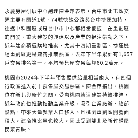
永慶房屋研展中心副理陳金萍表示，台中市北屯區交
通主要有國道1號、74號快速公路與台中捷運加持，
往返中科園區或是台中市中心都相當便捷，在重劃區
的開發、重大建設的興建以及產業的挹注帶動之下，
近年建商積極購地推案，尤其十四期重劃區、捷運機
場重劃區更是建商推案熱區，去年下半年累計有1,657
戶交易排名第一，平均預售屋交易每坪60.2萬元。
桃園市2024年下半年預售屋供給量相當龐大，有四個
行政區進入前十預售屋交易熱區。陳金萍指出，桃園
位在新北與新竹之間，受惠桃園軌道建設持續推進，
近年政府也推動推動產業升級，吸引企業廠辦、總部
設點，帶來大量就業人口移入。且桃園重劃區開發面
積大，建商推案量也較大，因此受到雙北及新竹購屋
民眾青睞。