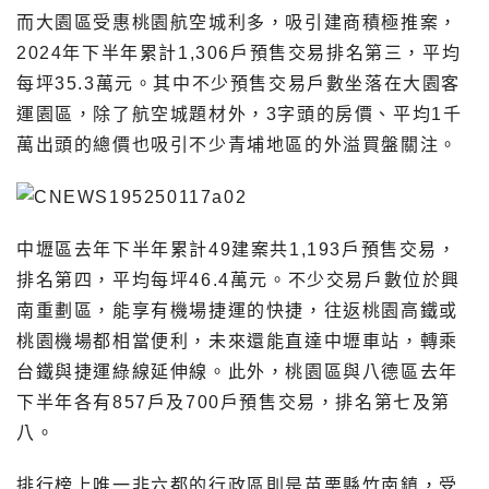
而大園區受惠桃園航空城利多，吸引建商積極推案，
2024年下半年累計1,306戶預售交易排名第三，平均
每坪35.3萬元。其中不少預售交易戶數坐落在大園客
運園區，除了航空城題材外，3字頭的房價、平均1千
萬出頭的總價也吸引不少青埔地區的外溢買盤關注。
中壢區去年下半年累計49建案共1,193戶預售交易，
排名第四，平均每坪46.4萬元。不少交易戶數位於興
南重劃區，能享有機場捷運的快捷，往返桃園高鐵或
桃園機場都相當便利，未來還能直達中壢車站，轉乘
台鐵與捷運綠線延伸線。此外，桃園區與八德區去年
下半年各有857戶及700戶預售交易，排名第七及第
八。
排行榜上唯一非六都的行政區則是苗栗縣竹南鎮，受