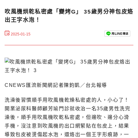
吹風機烘乾私密處「變烤G」 35歲男分神包皮烙
出王字水泡！
2025-01-15
CNEWS匯流新聞網記者陳鈞凱／台北報導
洗澡後習慣順手用吹風機乾燥私密處的人，小心了！
開業泌尿科醫師顧芳瑜門診就收治一名35歲男性洗完
澡後，順手用吹風機吹乾私密處，但邊吹、邊分心滑
手機，沒注意到吹風機的出口網緊貼在包皮上，結果
導致包皮被燙傷起水泡，還烙出一個王字形痕跡，一