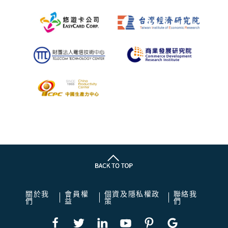
關於我
會員權
個資及隱私權政
聯絡我
們
益
策
們