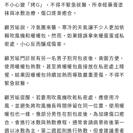
不小心變「烤G」，不得不緊急就醫，所幸經藥膏塗
抹與冰敷治療，傷口逐漸癒合。
顧芳瑜說，冷氣團來襲，寒冷的天氣讓不少人更加依
賴吹風機和暖暖包，然而，如果錯誤拿來暖蛋蛋或私
密處，小心反而釀成傷害。
顧芳瑜門診就有另一名男子割完包皮後，貪圖方便，
使用暖暖包熱敷，甚至將暖暖包直接放在私密處上睡
覺，結果因暖暖包持續加熱而導致嚴重燙傷，不得不
緊急就醫。
顧芳瑜提醒，若要用吹風機吹乾私密處，應使用冷
風，並避免將吹風機長時間停留在同一位置，使用暖
暖包也一樣，像部分男性在割包皮後，為加速傷口癒
合，會進行冰敷與熱敷療程，通常會請病患術後第一
週以冰敷為主，第二週起則進行熱敷，但會建議患者