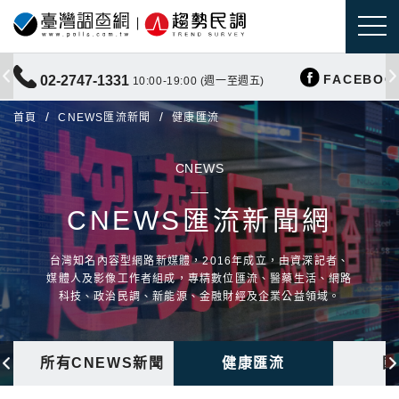
FACEBOO
02-2747-1331
10:00-19:00 (週一至週五)
首頁
CNEWS匯流新聞
健康匯流
CNEWS
CNEWS匯流新聞網
台灣知名內容型網路新媒體，2016年成立，由資深記者、
媒體人及影像工作者組成，專精數位匯流、醫藥生活、網路
科技、政治民調、新能源、金融財經及企業公益領域。
所有CNEWS新聞
健康匯流
國