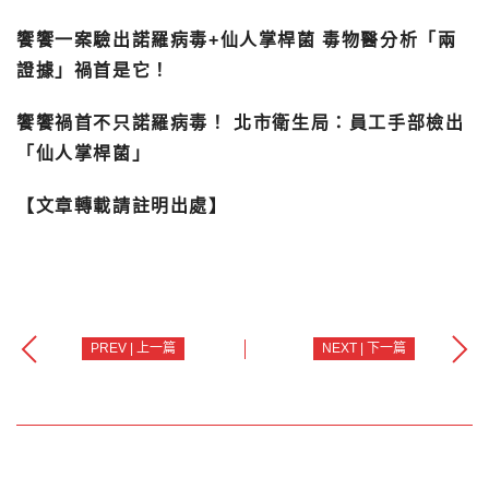
饗饗一案驗出諾羅病毒+仙人掌桿菌 毒物醫分析「兩
證據」禍首是它！
饗饗禍首不只諾羅病毒！ 北市衛生局：員工手部檢出
「仙人掌桿菌」
【文章轉載請註明出處】
PREV | 上一篇
NEXT | 下一篇