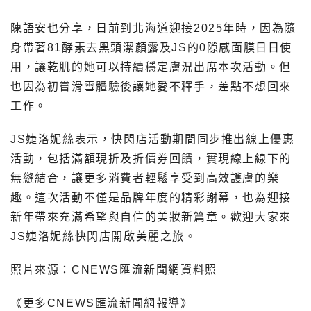
陳語安也分享，日前到北海道迎接2025年時，因為隨
身帶著81酵素去黑頭潔顏露及JS的0隙感面膜日日使
用，讓乾肌的她可以持續穩定膚況出席本次活動。但
也因為初嘗滑雪體驗後讓她愛不釋手，差點不想回來
工作。
JS婕洛妮絲表示，快閃店活動期間同步推出線上優惠
活動，包括滿額現折及折價券回饋，實現線上線下的
無縫結合，讓更多消費者輕鬆享受到高效護膚的樂
趣。這次活動不僅是品牌年度的精彩謝幕，也為迎接
新年帶來充滿希望與自信的美妝新篇章。歡迎大家來
JS婕洛妮絲快閃店開啟美麗之旅。
照片來源：CNEWS匯流新聞網資料照
《更多CNEWS匯流新聞網報導》