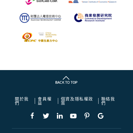
關於我
會員權
個資及隱私權政
聯絡我
們
益
策
們