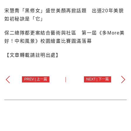
宋慧喬「黑修女」盛世美顏再掀話題 出道20年美貌
如初秘訣是「它」
保二總隊都更案結合藝術與社區 第一屆《多More美
好！中和風景》校園繪畫比賽圓滿落幕
【文章轉載請註明出處】
PREV | 上一篇
NEXT | 下一篇