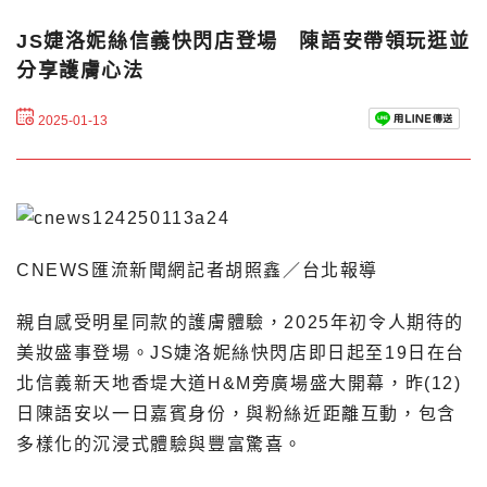
JS婕洛妮絲信義快閃店登場 陳語安帶領玩逛並
分享護膚心法
2025-01-13
CNEWS匯流新聞網記者胡照鑫／台北報導
親自感受明星同款的護膚體驗，2025年初令人期待的
美妝盛事登場。JS婕洛妮絲快閃店即日起至19日在台
北信義新天地香堤大道H&M旁廣場盛大開幕，昨(12)
日陳語安以一日嘉賓身份，與粉絲近距離互動，包含
多樣化的沉浸式體驗與豐富驚喜。