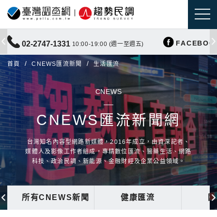
FACEBOO
02-2747-1331
10:00-19:00 (週一至週五)
首頁
CNEWS匯流新聞
生活匯流
CNEWS
CNEWS匯流新聞網
台灣知名內容型網路新媒體，2016年成立，由資深記者、
媒體人及影像工作者組成，專精數位匯流、醫藥生活、網路
科技、政治民調、新能源、金融財經及企業公益領域。
所有CNEWS新聞
健康匯流
國