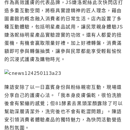
作為高效護膚的代表品牌，JS婕洛妮絲此次快閃店打
造多重互動空間，將極具實證精神的匠人理念，藉由
圖書館的概念融入消費者的日常生活。店內設置了多
種互動體驗，包括明星產品試用，讓民眾親身體驗JS
婕洛妮絲明星產品實驗證實的功效。還有人都愛的扭
蛋機，有機會贏取限量好禮。加上好禮轉盤，消費滿
額即可參與轉盤抽獎，讓參與民眾都能享受輕鬆愉悅
的沉浸式護膚及購物時光。
陳語安除了以一日嘉賓身份與粉絲親密互動，現場還
分享自己的護膚心法。「我本身皮膚偏乾，很怕洗臉
後會有緊繃的感覺；但81酵素去黑頭潔顏露除了可以
幫助深層清潔外，洗完後也不會有乾澀問題」。陳語
安引領消費者體驗產品的獨特魅力，為快閃活動營造
熱烈氛圍。