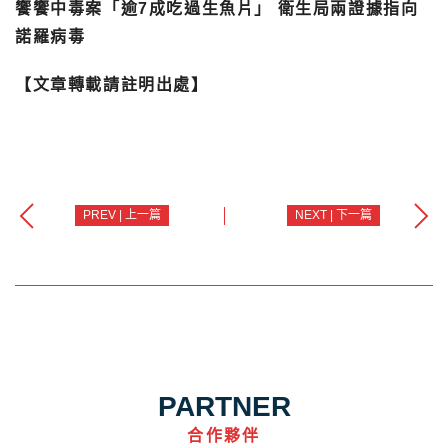
饗饗中毒案「逾7成吃過生魚片」 衛生局兩證據指向
諾羅病毒
【文章轉載請註明出處】
PREV | 上一篇
NEXT | 下一篇
PARTNER
合作夥伴