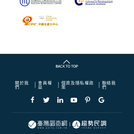
關於我
會員權
個資及隱私權政
聯絡我
們
益
策
們