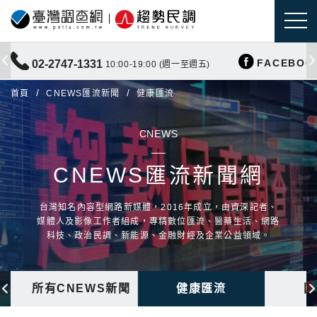
FACEBOO
02-2747-1331
10:00-19:00 (週一至週五)
首頁
CNEWS匯流新聞
健康匯流
CNEWS
CNEWS匯流新聞網
台灣知名內容型網路新媒體，2016年成立，由資深記者、
媒體人及影像工作者組成，專精數位匯流、醫藥生活、網路
科技、政治民調、新能源、金融財經及企業公益領域。
所有CNEWS新聞
健康匯流
國