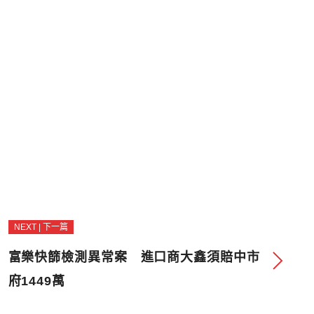
NEXT | 下一篇
富樂快篩檢測異常案 進口商大鑫須賠中市
府1449萬