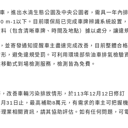
貨車，進出水湳生態公園及中央公園者，需具一年內
0 m
-1
以下。目前環保局已完成車牌辨識系統設置
資料（包含清晰車牌、時間及地點）據以處分，讓違
輛，並寄發通知提醒車主盡速完成改善，目前整體合格
情形，避免違規受罰。可利用環境部柴油車排氣檢驗
供移動式到場檢測服務，檢測皆為免費。
，改善車輛污染排放情形，於113年12月12日修
12月31日止，最高補助8萬元，有需求的車主可把
業相關資訊，請其協助評估。如有任何問題，可電洽柴油