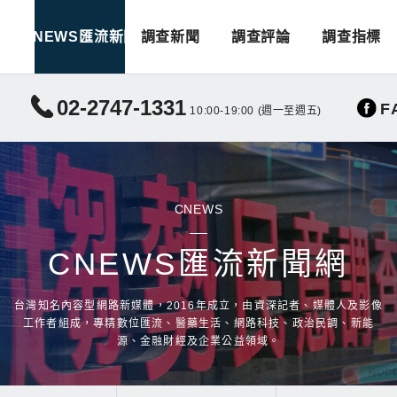
CNEWS匯流新聞
調查新聞
調查評論
調查指標
02-2747-1331
F
10:00-19:00 (週一至週五)
CNEWS
CNEWS匯流新聞網
台灣知名內容型網路新媒體，2016年成立，由資深記者、媒體人及影像
工作者組成，專精數位匯流、醫藥生活、網路科技、政治民調、新能
源、金融財經及企業公益領域。