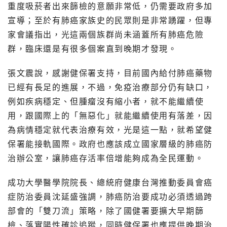
重度吸菸者出來篩檢的意願非常低，仍需要政府多加
宣導；至於有肺癌家族史的民眾則是非常踴躍，但專
家會議指出，光這兩個族群尚未涵蓋所有肺癌危險
群，臨床還是有很多個案直到晚期才發現。
張文震說，感謝健保署支持，目前國內給付肺癌藥物
已經有長足的進展，不過，免疫治療部分仍有缺口，
例如疾病穩定、但腫瘤沒有縮小者，就不能繼續使
用，跟國際上的「無惡化」就能繼續使用有落差，因
為病情穩定就代表治療有效，光是這一點，就希望健
保署能接軌國際。政府也應該成立國家層級的肺癌防
治辦公室，讓肺癌存活率倍增能夠成為全民運動。
成功大學醫學院院長、總統府健康台灣推動委員會癌
症防治委員沈延盛強調，肺癌防治要成功必須透過跨
部會的「雙刀流」策略，除了國健署要擴大早期篩
檢、落實陽性確診追蹤，同時健保署也應提供晚期治