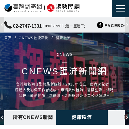
FACEBOO
02-2747-1331
10:00-19:00 (週一至週五)
首頁
CNEWS匯流新聞
健康匯流
CNEWS
CNEWS匯流新聞網
台灣知名內容型網路新媒體，2016年成立，由資深記者、
媒體人及影像工作者組成，專精數位匯流、醫藥生活、網路
科技、政治民調、新能源、金融財經及企業公益領域。
所有CNEWS新聞
健康匯流
國