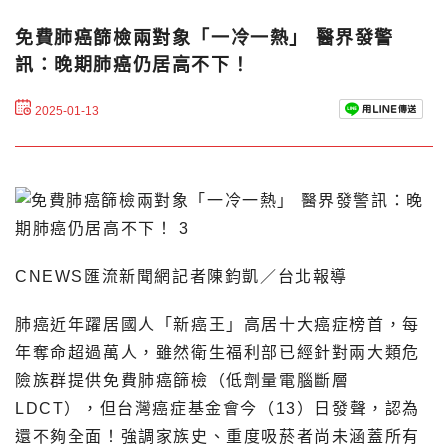
免費肺癌篩檢兩對象「一冷一熱」 醫界發警
訊：晚期肺癌仍居高不下！
2025-01-13
CNEWS匯流新聞網記者陳鈞凱／台北報導
肺癌近年躍居國人「新癌王」高居十大癌症榜首，每
年奪命超過萬人，雖然衛生福利部已經針對兩大類危
險族群提供免費肺癌篩檢（低劑量電腦斷層
LDCT），但台灣癌症基金會今（13）日發聲，認為
還不夠全面！強調家族史、重度吸菸者尚未涵蓋所有