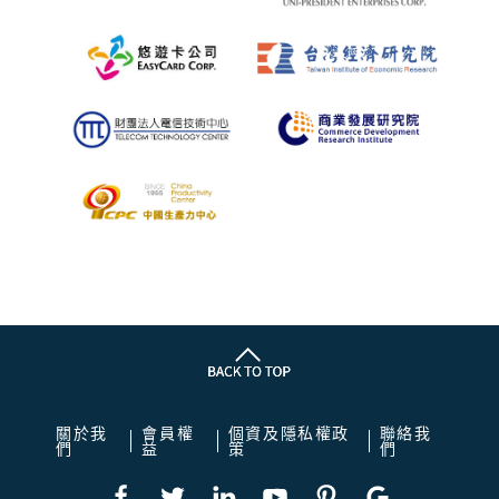
關於我
會員權
個資及隱私權政
聯絡我
們
益
策
們