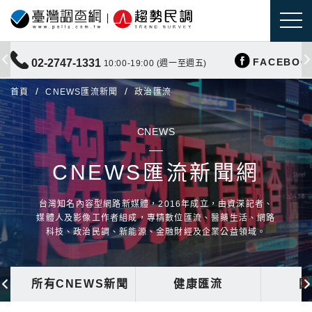
FACEBOO
02-2747-1331
10:00-19:00 (週一至週五)
首頁
CNEWS匯流新聞
政治匯流
CNEWS
CNEWS匯流新聞網
台灣知名內容型網路新媒體，2016年成立，由資深記者、
媒體人及影像工作者組成，專精數位匯流、醫藥生活、網路
科技、政治民調、新能源、金融財經及企業公益領域。
所有CNEWS新聞
健康匯流
國