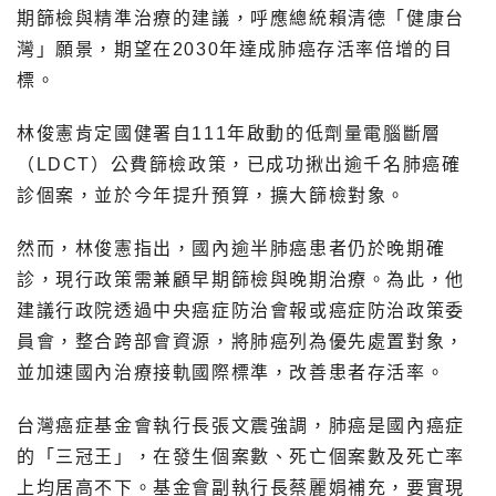
期篩檢與精準治療的建議，呼應總統賴清德「健康台
灣」願景，期望在2030年達成肺癌存活率倍增的目
標。
林俊憲肯定國健署自111年啟動的低劑量電腦斷層
（LDCT）公費篩檢政策，已成功揪出逾千名肺癌確
診個案，並於今年提升預算，擴大篩檢對象。
然而，林俊憲指出，國內逾半肺癌患者仍於晚期確
診，現行政策需兼顧早期篩檢與晚期治療。為此，他
建議行政院透過中央癌症防治會報或癌症防治政策委
員會，整合跨部會資源，將肺癌列為優先處置對象，
並加速國內治療接軌國際標準，改善患者存活率。
台灣癌症基金會執行長張文震強調，肺癌是國內癌症
的「三冠王」，在發生個案數、死亡個案數及死亡率
上均居高不下。基金會副執行長蔡麗娟補充，要實現