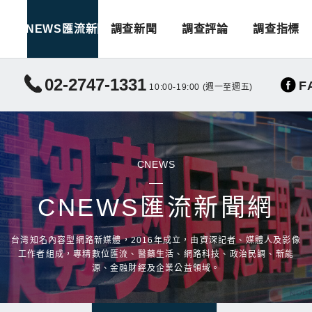
CNEWS匯流新聞
調查新聞
調查評論
調查指標
02-2747-1331
F
10:00-19:00 (週一至週五)
CNEWS
CNEWS匯流新聞網
台灣知名內容型網路新媒體，2016年成立，由資深記者、媒體人及影像
工作者組成，專精數位匯流、醫藥生活、網路科技、政治民調、新能
源、金融財經及企業公益領域。