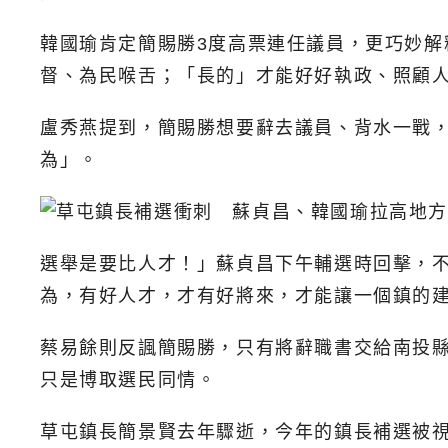
韓國瑜肯定簡賜勝3度高票連任議員，更巧妙
督、為民喉舌；「長的」才能好好執政、照顧
盧秀燕提到，簡賜勝想要辭去議員、背水一戰
為」。
選舉是要比人才！」蘇貞昌下午輔選時回擊，
為，有好人才，才有好將來，才能讓一個鎮的
蔡易餘則反諷簡賜勝，只有將辭職書交給南投
只是博取選民同情。
草屯鎮長簡景賢去年驟逝，今年的鎮長補選被視