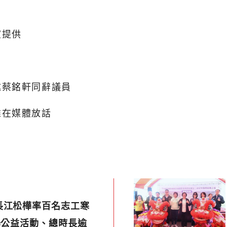
室提供
邀蔡銘軒同辭議員
誰在媒體放話
長江松樺率百名志工寒
場公益活動、總時長逾