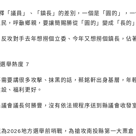
解釋「議員」、「鎮長」的差別，一個是「圓的」，
人民，呼籲鄉親，要讓簡賜勝從「圓的」變成「長的
，反攻對手去年想撈個立委、今年又想撈個鎮長，佔
不需要講很多攻擊、抹黑的話，蔡銘軒出身基層，年
建設、福利更好。
縣議會議長何勝豐，沒有依法規程序送到縣議會收發
為2026地方選舉前哨戰，為搶攻南投縣第一大票