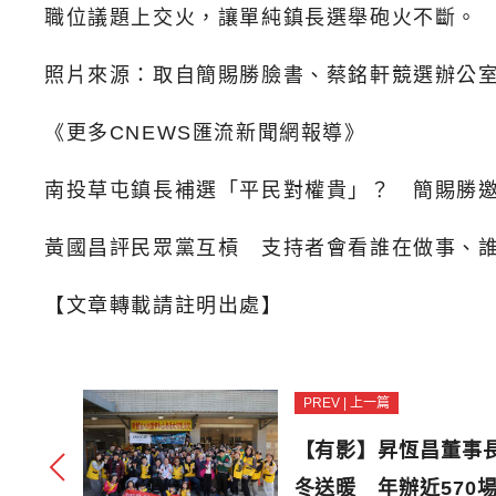
職位議題上交火，讓單純鎮長選舉砲火不斷。
照片來源：取自簡賜勝臉書、蔡銘軒競選辦公
《更多CNEWS匯流新聞網報導》
南投草屯鎮長補選「平民對權貴」？ 簡賜勝
黃國昌評民眾黨互槓 支持者會看誰在做事、
【文章轉載請註明出處】
PREV | 上一篇
【有影】昇恆昌董事
冬送暖 年辦近570