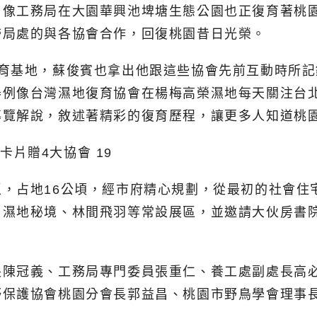
，像工務局在大園華興池埤塘生態公園也正復育著桃
跨局處的與各協會合作，回復桃園昔日光榮。
教育基地，蘇俊賓也拿出他跟這些協會先前互動時所
舉例像台灣濕地復育協會在楊梅高榮濕地每天關注台
導覽解說，敘述著精彩的復育歷程，讓更多人知道桃
，占地16公頃，經市府精心規劃，從最初的社會住
、濕地秘境、林間飛羽等常設展區，並邀請大伙房書
長陳冠義、工務局專門委員張重仁、養工處副處長高
野保護協會桃園分會長郭益昌、桃園市野鳥學會理事