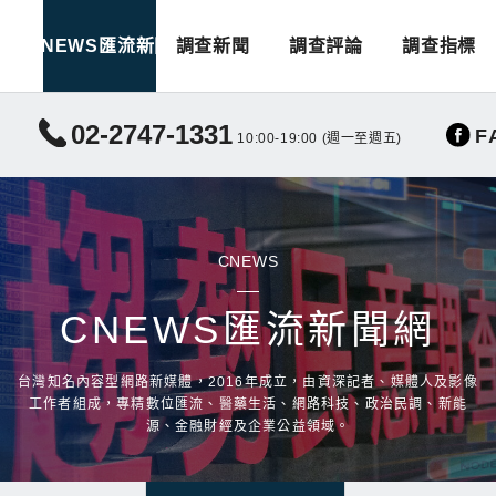
CNEWS匯流新聞
調查新聞
調查評論
調查指標
02-2747-1331
F
10:00-19:00 (週一至週五)
CNEWS
CNEWS匯流新聞網
台灣知名內容型網路新媒體，2016年成立，由資深記者、媒體人及影像
工作者組成，專精數位匯流、醫藥生活、網路科技、政治民調、新能
源、金融財經及企業公益領域。