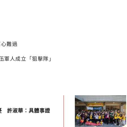
痛心難過
伍軍人成立「狙擊隊」
憂 許淑華：具體事證