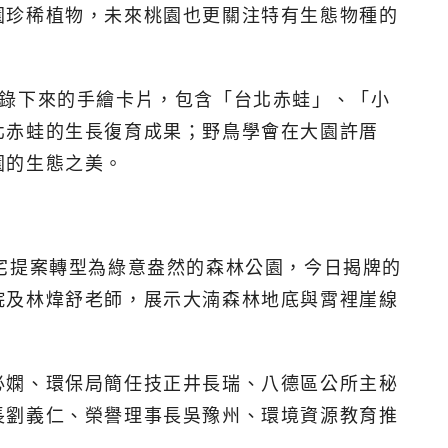
園珍稀植物，未來桃園也更關注特有生態物種的
記錄下來的手繪卡片，包含「台北赤蛙」、「小
北赤蛙的生長復育成果；野鳥學會在大園許厝
園的生態之美。
宅提案轉型為綠意盎然的森林公園，今日揭牌的
院及林煒舒老師，展示大湳森林地底與霄裡崖線
必嫻、環保局簡任技正井長瑞、八德區公所主秘
長劉義仁、榮譽理事長吳豫州、環境資源教育推