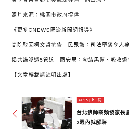
廣學會榮譽顧問吳鳳珠等均一同出席。
照片來源：桃園市政府提供
《更多CNEWS匯流新聞網報導》
高院駁回柯文哲抗告 民眾黨：司法墮落令人
揭共諜滲透5管道 國安局：勾結黑幫、吸收退
【文章轉載請註明出處】
PREV | 上一篇
台北狼師案頻發家長
2週內就解聘