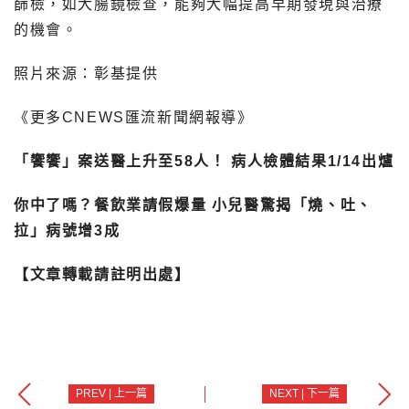
篩檢，如大腸鏡檢查，能夠大幅提高早期發現與治療
的機會。
照片來源：彰基提供
《更多CNEWS匯流新聞網報導》
「饗饗」案送醫上升至58人！ 病人檢體結果1/14出爐
你中了嗎？餐飲業請假爆量 小兒醫驚揭「燒、吐、
拉」病號增3成
【文章轉載請註明出處】
PREV | 上一篇
NEXT | 下一篇