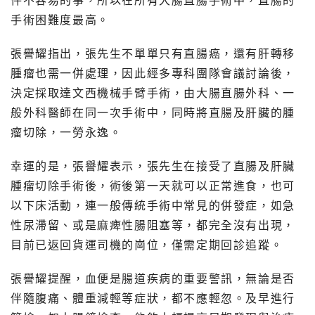
件不容易的事，所以在所有大腸直腸手術中，直腸的
手術困難度最高。
張譽耀指出，張先生不單單只有直腸癌，還有肝轉移
腫瘤也需一併處理，因此經多專科團隊會議討論後，
決定採取達文西機械手臂手術，由大腸直腸外科、一
般外科醫師在同一次手術中，同時將直腸及肝臟的腫
瘤切除，一勞永逸。
幸運的是，張譽耀表示，張先生在接受了直腸及肝臟
腫瘤切除手術後，術後第一天就可以正常進食，也可
以下床活動，連一般傳統手術中常見的併發症，如急
性尿滯留、或是麻痺性腸阻塞等，都完全沒有出現，
目前已返回貨運司機的崗位，僅需定期回診追蹤。
張譽耀提醒，血便是腸道疾病的重要警訊，無論是否
伴隨腹痛、體重減輕等症狀，都不應輕忽。及早進行