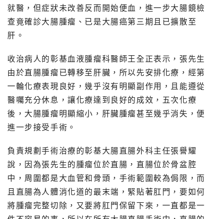
就醫，但症狀未改善反而開始便血，進一步大腸鏡檢
查竟確診大腸腫瘤、已是大腸癌第三期且已擴散至
肝。
收治病人的彰基血液腫瘤科醫師王全正表示，張先生
由於直腸腫瘤已轉移至肝臟，所以先安排化療，經第
一輪化療表現良好，幾乎沒有明顯副作用，且能遵從
醫囑充分休息，讓化療達到良好的成效，五次化療
後，大腸腫瘤明顯縮小，肝臟腫瘤甚至幾乎消失，便
進一步接受手術。
負責規劃手術治療的彰基大腸直腸外科主任張譽耀
說，因為張先生的腫瘤位於直腸，直腸位於骨盆腔
中，周圍都是大血管和骨頭，手術範圍較為侷限，而
且直腸為人體消化道的最末端，緊貼著肛門，要如何
將腫瘤完整切除，又要將肛門保留下來，一直都是一