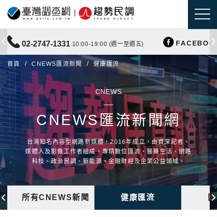
FACEBOO
02-2747-1331
10:00-19:00 (週一至週五)
首頁
CNEWS匯流新聞
健康匯流
CNEWS
CNEWS匯流新聞網
台灣知名內容型網路新媒體，2016年成立，由資深記者、
媒體人及影像工作者組成，專精數位匯流、醫藥生活、網路
科技、政治民調、新能源、金融財經及企業公益領域。
所有CNEWS新聞
健康匯流
國