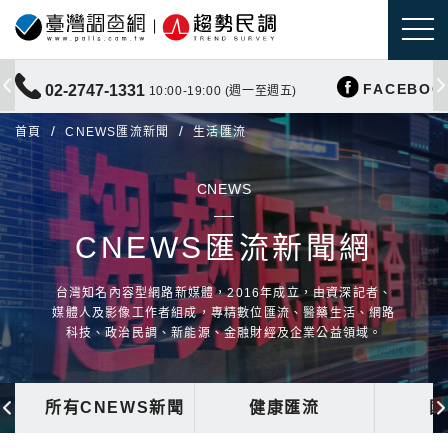
FACEBOO
02-2747-1331
10:00-19:00 (週一至週五)
首頁
CNEWS匯流新聞
生活匯流
CNEWS
CNEWS匯流新聞網
台灣知名內容型網路新媒體，2016年成立，由資深記者、
媒體人及影像工作者組成，專精數位匯流、醫藥生活、網路
科技、政治民調、新能源、金融財經及企業公益領域。
所有CNEWS新聞
健康匯流
國