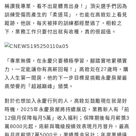
稱讚我專業、看不出是體育出身！」頂尖選手們因為
訓練受傷而產生的「柔道耳」，也能在高銓彣上看見
蹤跡，他說，每天被摔的訓練都經歷過了，相較之
下，業務工作只要付出就有收穫，真的很超值。
「專業無價，在永慶只要積極學習，腳踏實地累積實
力，一定能讓你有高薪回報！」高銓彣在27歲時，購
入人生第一間房，他的下一步目標是挑戰永慶房屋最
高榮譽的「超越巔峰」頒獎。
對於也想加入永慶行列的人，高銓彣鼓勵現在就是好
時機，2025年永慶房屋將持續展店，業務新人有「前
12個月保障每月5萬」收入福利；保障期後每月薪獎3
萬8000元起，底薪與職級按績效表現月月晉升，最高
每月底薪領7萬5000元，業績獎金另計；年度業績達