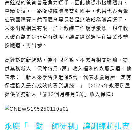
高銓彣的爸爸曾是角力選手，因此他從小接觸體育、
專精柔道，一路從校隊隊長當到國手，也曾代表台灣
征戰國際賽。然而體育專長若是無法成為職業選手，
未來出路相當有限，加上教練工作競爭激烈，想年收
入破百萬更是非常有難度，讓高銓彣選擇在畢業後轉
換跑道，再出發。
高銓彣的新起點，為不限科系、不需有相關經驗，提
供業務新人「保障每月5萬」收入福利的永慶房屋。他
表示：「新人來學習還能領5萬，代表永慶房屋一定有
保握投入最有成效的專業訓練！」（2025年永慶房屋
提供業務新人「前12個月每月5萬」收入保障）
永慶「一對一師徒制」讓訓練超扎實