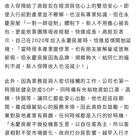
收入保障給了高銓彣在經濟與信心上的雙倍安心，即
使入行前對產業並不瞭解，也沒有專業知識，但在永
慶房屋「一對一師徒制」體制下，新人不用擔心被丟
包，更能依靠團隊吸收經驗、快速成長。高銓彣表
示，自己在2020年加入永慶房屋時，恰逢疫情開始延
燒，「當時很多產業變慘業，也有朋友被解雇或放無
薪假，但永慶房屋因為品牌、規模夠大，給同仁的福
利不減，新人保障收入也沒減少！」
此外，因為業務是與人密切接觸的工作，公司也第一
時間就健全防疫SOP，同時備有充裕物資如口罩、酒
精、快篩等，讓同仁都能安心出勤，他也趁這段期
間，養成細膩貼心的服務本領。因此高銓彣鼓勵，如
果對房地產業有興趣，任何時候都是入行的好時機，
「永慶房屋不做投機客生意，以自住客為主，所以客
源相對不受市場變化、政府打炒房影響，越早入行才