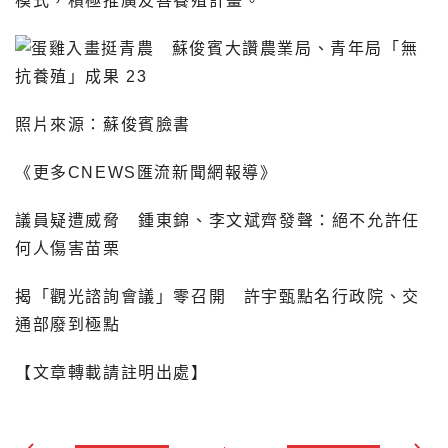
模式，積極推廣友善養殖計畫。
照片來源：蘇俊賓臉書
《更多CNEWS匯流新聞網報導》
議員疑遭威脅 鍾東錦、李文斌齊發聲：絕不允許任
何人傷害苗栗
揭「觀光諮詢會議」零召開 許宇甄點名行政院、交
通部廢到極點
【文章轉載請註明出處】