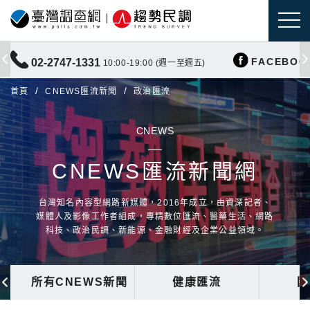
FACEBOO
02-2747-1331
10:00-19:00 (週一至週五)
首頁
CNEWS匯流新聞
政治匯流
CNEWS
CNEWS匯流新聞網
台灣知名內容型網路新媒體，2016年成立，由資深記者、
媒體人及影像工作者組成，專精數位匯流、醫藥生活、網路
科技、政治民調、新能源、金融財經及企業公益領域。
所有CNEWS新聞
健康匯流
國