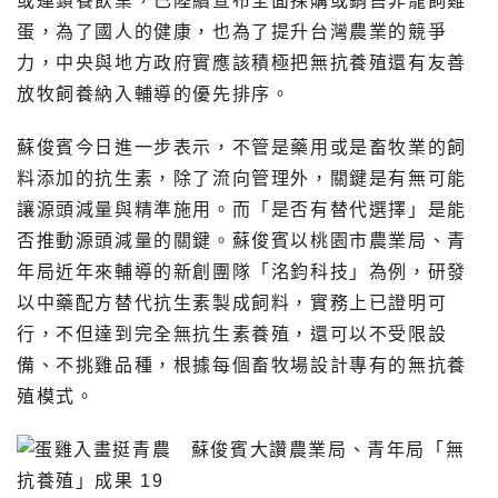
或連鎖餐飲業，已陸續宣布全面採購或銷售非籠飼雞
蛋，為了國人的健康，也為了提升台灣農業的競爭
力，中央與地方政府實應該積極把無抗養殖還有友善
放牧飼養納入輔導的優先排序。
蘇俊賓今日進一步表示，不管是藥用或是畜牧業的飼
料添加的抗生素，除了流向管理外，關鍵是有無可能
讓源頭減量與精準施用。而「是否有替代選擇」是能
否推動源頭減量的關鍵。蘇俊賓以桃園市農業局、青
年局近年來輔導的新創團隊「洺鈞科技」為例，研發
以中藥配方替代抗生素製成飼料，實務上已證明可
行，不但達到完全無抗生素養殖，還可以不受限設
備、不挑雞品種，根據每個畜牧場設計專有的無抗養
殖模式。