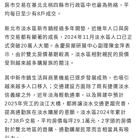
房市交易在基北北桃四縣市行政區中也最為熱絡，平
均每日至少有8戶成交。
新北市淡水區新市鎮經過多年開發，近幾年人口與房
市交易都有顯著的成長，2024年11月淡水區人口已正
式突破20萬人大關。永慶房屋研展中心副理陳金萍表
示，由於雙北房價基期較高，淡水區相對親民的房價
受到越來越多購屋族的關注。
其中新市鎮生活與商業機能已逐步發展成熟，也吸引
越來越多人口移入；交通建設方面除了既有捷運淡水
信義線之外，近年淡海輕軌通車，以及興建中預計
2025年完工的淡江大橋，都將讓淡水交通更趨完善，
提高通勤族在淡水購屋的意願。淡水區2024年累計
2,738戶交易，平均房價每坪29.1萬元，2字頭的房價
對於雙北地區的首購、通勤購屋民眾而言相當具有吸