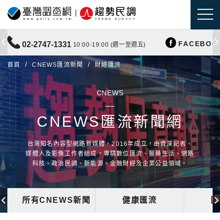
FACEBOO
02-2747-1331
10:00-19:00 (週一至週五)
首頁
CNEWS匯流新聞
財經匯流
CNEWS
CNEWS匯流新聞網
台灣知名內容型網路新媒體，2016年成立，由資深記者、
媒體人及影像工作者組成，專精數位匯流、醫藥生活、網路
科技、政治民調、新能源、金融財經及企業公益領域。
所有CNEWS新聞
健康匯流
國