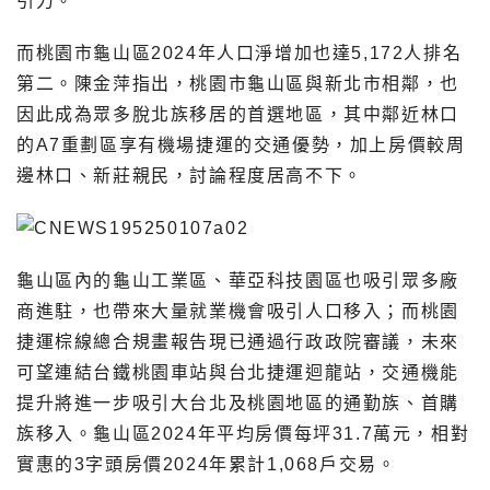
引力。
而桃園市龜山區2024年人口淨增加也達5,172人排名
第二。陳金萍指出，桃園市龜山區與新北市相鄰，也
因此成為眾多脫北族移居的首選地區，其中鄰近林口
的A7重劃區享有機場捷運的交通優勢，加上房價較周
邊林口、新莊親民，討論程度居高不下。
龜山區內的龜山工業區、華亞科技園區也吸引眾多廠
商進駐，也帶來大量就業機會吸引人口移入；而桃園
捷運棕線總合規畫報告現已通過行政政院審議，未來
可望連結台鐵桃園車站與台北捷運迴龍站，交通機能
提升將進一步吸引大台北及桃園地區的通勤族、首購
族移入。龜山區2024年平均房價每坪31.7萬元，相對
實惠的3字頭房價2024年累計1,068戶交易。