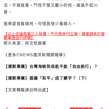
活。不過我看，鬥性不堅又膽小的柯，遠遠不如川
普。
我希望我看錯柯，可惜我很少看錯人。
【以上言論為第三人投書，不代表本刊立場，讀者請本於客
觀事證自行評價】
照片來源：柯文哲臉書
《更多CNEWS匯流新聞網報導》
【雁默專欄】台灣海峽到底能不能「自由航行」？
【雁默專欄】誰讓「和平」成了髒字？（下）
【文章轉載請註明出處】