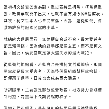
當初柯文哲若答應為副，重災區將是柯黨，柯黨遭重
創，政黨票就開不出來，也就不會有如今的8個席次。
其次，柯文哲本人也會受重傷，因為「扈從藍營」會
激怒許多討厭國民黨的小草。
就總統大選層面看，無論藍白合或不合，最大受益者
都是賴清德，因為他的對手都是侯友宜，而不是柯文
哲，因此，侯友宜就是該大選失敗的最大戰犯。
從藍營的觀點看，若藍白合是拱柯文哲當總統，那國
民黨就是最大受害者，因為整個黨組織幫柯黨抬轎，
即便贏了選舉，日後也會成為巨大隱患。
所謂隱患，主要就是部分藍營政客，地方勢力會跳槽
到柯黨，為黨埋下長期萎縮的種子。
當初若侯正柯副，很有可能的結局是賴清德驚險過