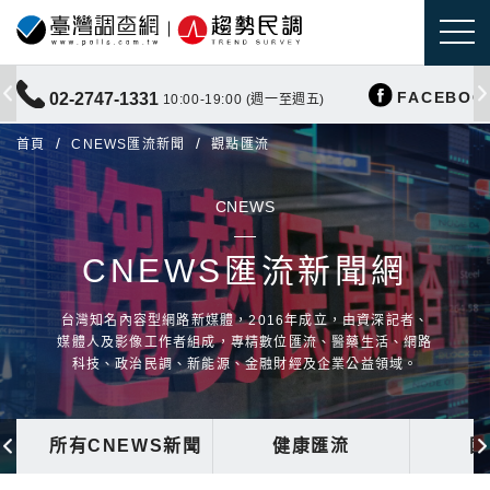
FACEBOO
02-2747-1331
10:00-19:00 (週一至週五)
首頁
CNEWS匯流新聞
觀點匯流
CNEWS
CNEWS匯流新聞網
台灣知名內容型網路新媒體，2016年成立，由資深記者、
媒體人及影像工作者組成，專精數位匯流、醫藥生活、網路
科技、政治民調、新能源、金融財經及企業公益領域。
所有CNEWS新聞
健康匯流
國