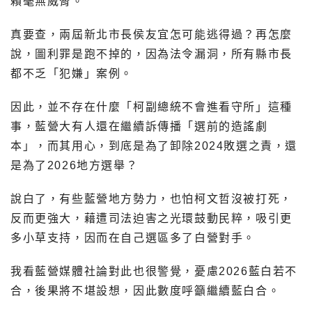
賴毫無威脅。
真要查，兩屆新北市長侯友宜怎可能逃得過？再怎麼
說，圖利罪是跑不掉的，因為法令漏洞，所有縣市長
都不乏「犯嫌」案例。
因此，並不存在什麼「柯副總統不會進看守所」這種
事，藍營大有人還在繼續訴傳播「選前的造謠劇
本」，而其用心，到底是為了卸除2024敗選之責，還
是為了2026地方選舉？
說白了，有些藍營地方勢力，也怕柯文哲沒被打死，
反而更強大，藉遭司法迫害之光環鼓動民粹，吸引更
多小草支持，因而在自己選區多了白營對手。
我看藍營媒體社論對此也很警覺，憂慮2026藍白若不
合，後果將不堪設想，因此數度呼籲繼續藍白合。