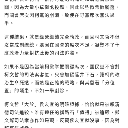
關，因為大量小草倒戈投賴，因此以些微票數勝選，
而國會席次因柯黨的崩潰，致使在野黨席次無法過
半。
這種結果，就是綠營繼續完全執政，而且柯文哲不但
沒當成副總統，還因在國會的席次不足，凝聚不了什
麼政治力量對抗此後的司法追殺。
如果不是因為當前柯黨掌握關鍵席次，國民黨不會對
柯文哲的司法案客氣，只會加碼落井下石，讓柯的政
治生命死透。而這是正確的戰略，與其留著「分位
置」的隱患，不如一舉剷除。
柯文哲「大於」侯友宜的明確證據，恰恰就是被賴清
德司法追殺。唯有連任的擋路石「值得」被追殺，鄭
文燦司法案亦作如是觀，反觀侯友宜就沒事，因為對