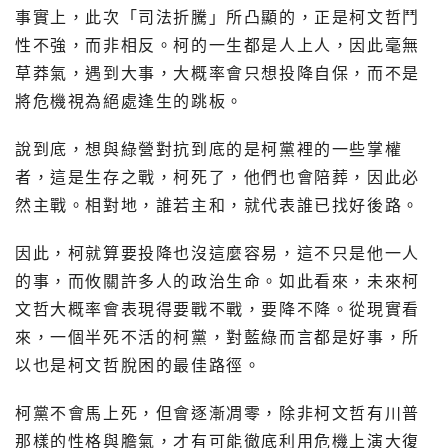
事實上，此次「司法折騰」所凸顯的，正是柯文哲鬥
性不強，而非相反。柯的一生都是人上人，因此毫無
草莽氣，遇到大事，大概率會只想投降自保，而不是
將危機視為絕處逢生的跳板。
說到底，想與綠營對抗到底的是柯黨裡的一些掌權
者，這是生存之戰，柯死了，他們也會陪葬，因此必
然主戰。相對地，誰若主和，就代表誰已找好後路。
因此，柯就算要投降也沒這麼容易，這不只是他一人
的事，而攸關許多人的政治生命。如此看來，未來柯
文哲大概率會表現得要戰不戰，要降不降。從現實看
來，一個半死不活的柯黨，對藍綠而言都是好事，所
以也是柯文哲脫困的最佳路徑。
柯黨不會馬上死，但會逐漸凋零，除非柯文哲有川普
那樣的性格與膽氣，才有可能徹底利用危機上演大復