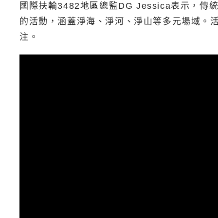
國際扶輪3482地區總監DG Jessica表
的活動，涵蓋淨海、淨河、淨山等多元場域。
注。