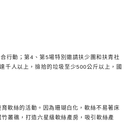
合行動；第4、第5場特別邀請扶少團和扶青社
達千人以上，撿拾的垃圾至少500公斤以上，國
復育軟絲的活動。因為珊瑚白化，軟絲不易著床
置竹叢礁，打造六星級軟絲產房，吸引軟絲產