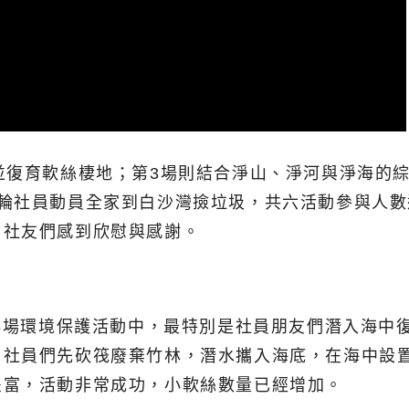
並復育軟絲棲地；第3場則結合淨山、淨河與淨海的綜
輪社員動員全家到白沙灣撿垃圾，共六活動參與人數
，社友們感到欣慰與感謝。
年6場環境保護活動中，最特別是社員朋友們潛入海中
，社員們先砍筏廢棄竹林，潛水攜入海底，在海中設
豐富，活動非常成功，小軟絲數量已經增加。