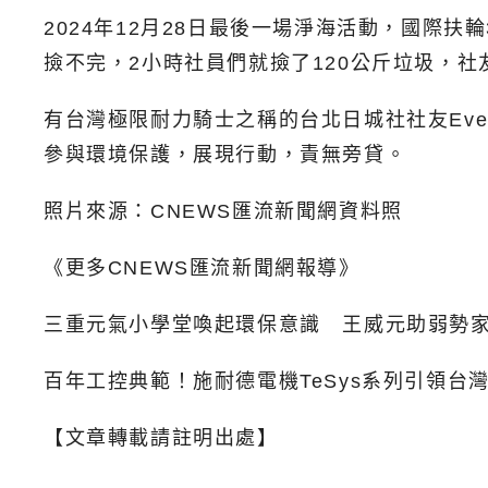
2024年12月28日最後一場淨海活動，國際
撿不完，2小時社員們就撿了120公斤垃圾，社友們開心
有台灣極限耐力騎士之稱的台北日城社社友Ev
參與環境保護，展現行動，責無旁貸。
照片來源：CNEWS匯流新聞網資料照
《更多CNEWS匯流新聞網報導》
三重元氣小學堂喚起環保意識 王威元助弱勢
百年工控典範！施耐德電機TeSys系列引領台
【文章轉載請註明出處】