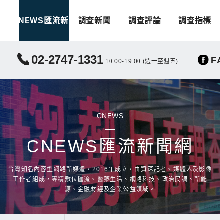
CNEWS匯流新聞
調查新聞
調查評論
調查指標
02-2747-1331
F
10:00-19:00 (週一至週五)
CNEWS
CNEWS匯流新聞網
台灣知名內容型網路新媒體，2016年成立，由資深記者、媒體人及影像
工作者組成，專精數位匯流、醫藥生活、網路科技、政治民調、新能
源、金融財經及企業公益領域。