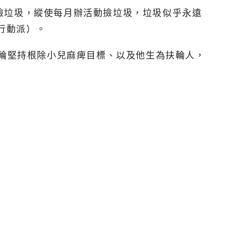
灘撿垃圾，縱使每月辦活動撿垃圾，垃圾似乎永遠
是行動派）。
扶輪堅持根除小兒麻痺目標、以及他生為扶輪人，