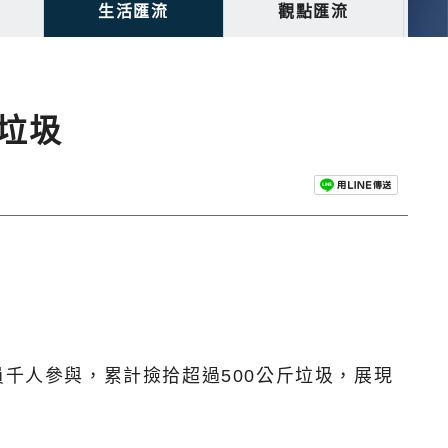
生活匯流
觀點匯流
垃圾
員千人參與，累計撿拾超過500公斤垃圾，展現