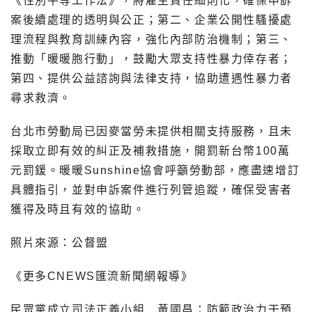
《性別平等工作法》，將雇主責任細則化，確保申訴
案後續處理的透明與公正；第二、企業公開性騷擾處
理流程與教育訓練內容，強化內部防治機制；第三、
推動「暖暖胞行動」，鼓勵大眾支持性暴力倖存者；
第四、提供公益諮詢與法律支持，協助遭遇性暴力者
尋求救濟。
台北市勞動局已因麥當勞未提供相關支持服務，且未
採取立即有效的糾正及補救措施，開罰新台幣100萬
元罰鍰。暖暖Sunshine協會呼籲勞動部，應盡速增訂
具體指引，並對申訴案件進行列管追蹤，確保受害者
獲得及時且有效的協助。
照片來源：公督盟
《更多CNEWS匯流新聞網報導》
民眾黨成立司法正義小組 黃國昌：防範政治力干預