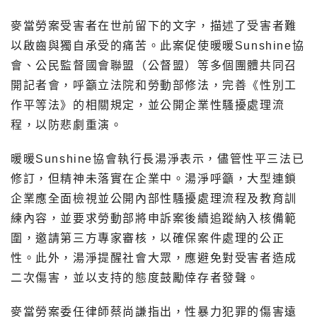
麥當勞案受害者在世前留下的文字，描述了受害者難
以啟齒與獨自承受的痛苦。此案促使暖暖Sunshine協
會、公民監督國會聯盟（公督盟）等多個團體共同召
開記者會，呼籲立法院和勞動部修法，完善《性別工
作平等法》的相關規定，並公開企業性騷擾處理流
程，以防悲劇重演。
暖暖Sunshine協會執行長湯淨表示，儘管性平三法已
修訂，但精神未落實在企業中。湯淨呼籲，大型連鎖
企業應全面檢視並公開內部性騷擾處理流程及教育訓
練內容，並要求勞動部將申訴案後續追蹤納入核備範
圍，邀請第三方專家審核，以確保案件處理的公正
性。此外，湯淨提醒社會大眾，應避免對受害者造成
二次傷害，並以支持的態度鼓勵倖存者發聲。
麥當勞案委任律師蔡尚謙指出，性暴力犯罪的傷害遠