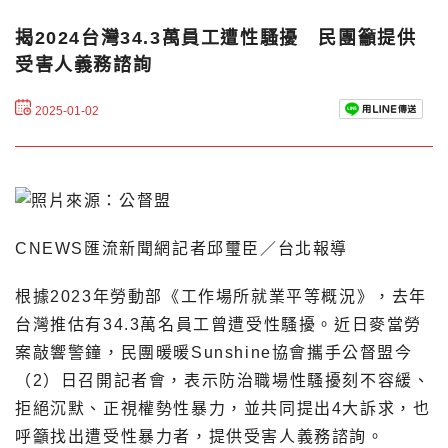
揭2024台灣34.3萬員工遭性騷擾 民團籲提供
受害人義務諮詢
2025-01-02
CNEWS匯流新聞網記者邱璽臣／台北報導
根據2023年勞動部《工作場所就業平等概況》，去年
台灣推估有34.3萬名員工曾遭受性騷擾。近日麥當勞
案敲響警鐘，民團暖暖Sunshine協會攜手公督盟今
（2）日召開記者會，表示防治職場性騷擾刻不容緩、
拒絕沉默、正視權勢性暴力，並共同提出4大訴求，也
呼籲找出遭受性暴力者，提供受害人義務諮詢。