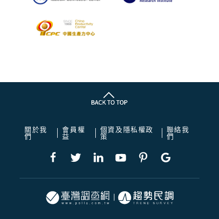
關於我
會員權
個資及隱私權政
聯絡我
們
益
策
們