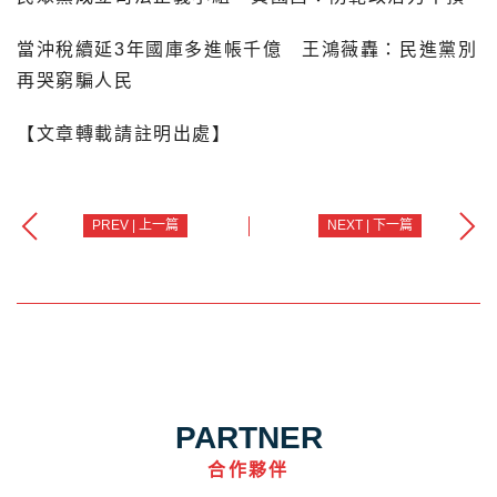
當沖稅續延3年國庫多進帳千億 王鴻薇轟：民進黨別
再哭窮騙人民
【文章轉載請註明出處】
PREV | 上一篇
NEXT | 下一篇
PARTNER
合作夥伴