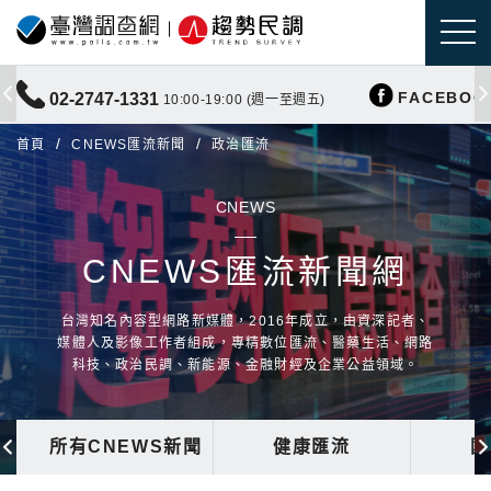
FACEBOO
02-2747-1331
10:00-19:00 (週一至週五)
首頁
CNEWS匯流新聞
政治匯流
CNEWS
CNEWS匯流新聞網
台灣知名內容型網路新媒體，2016年成立，由資深記者、
媒體人及影像工作者組成，專精數位匯流、醫藥生活、網路
科技、政治民調、新能源、金融財經及企業公益領域。
所有CNEWS新聞
健康匯流
國