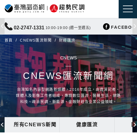
FACEBOO
02-2747-1331
10:00-19:00 (週一至週五)
首頁
CNEWS匯流新聞
財經匯流
CNEWS
CNEWS匯流新聞網
台灣知名內容型網路新媒體，2016年成立，由資深記者、
媒體人及影像工作者組成，專精數位匯流、醫藥生活、網路
科技、政治民調、新能源、金融財經及企業公益領域。
所有CNEWS新聞
健康匯流
國