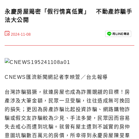
永慶房屋揭密「假行情真低賣」 不動產詐騙手
法大公開
2024-11-08
CNEWS匯流新聞網記者李映萱／台北報導
台灣詐騙猖獗，就連房屋也成為詐團覬覦的目標！房
產涉及大筆金額，民眾一旦受騙，往往造成無可挽回
的損失；更因為房產詐騙比起投資詐騙、網路購物詐
騙或假交友詐騙較為少見、手法多變，民眾因而容易
失去戒心而遭到坑騙。就曾有屋主遭到不誠實的房仲
意圖坑騙數百萬元的房價，所幸得到永慶房屋陳旻羣