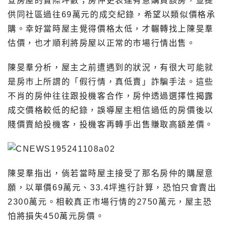
查房屋的實際坪數；房仲更表達有意購買該房，並提
供同社區過往69萬元的成交紀錄，希望以類似價格承
購。幸好當時屋主覺得價格太低，才輾轉找上陳旻羣
估價，也才順利將房屋以正常的市場行情出售。
陳旻羣分析，屋主之前遭遇到的狀況，有很大可能就
是房市上所謂的「假行情，真低賣」詐騙手法。這些
不肖的房仲往往跟投機客合作，房仲透過選擇性揭露
成交價格較低的紀錄，誤導屋主相信過低的房價後以
賤價賣給投機客，投機客再轉手出售賺取高額差價。
陳旻羣指出，倘若當時屋主接受了那名房仲的購屋意
願，以單價69萬元、33.4坪進行計算，恐怕只會賣出
2300萬元。相較真正市場行情的2750萬元，屋主恐
怕將損失450萬元房價。