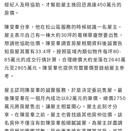
經紀人及時協助，才幫助屋主挽回恐高達450萬元的
房價。
陳旻羣分享，他在松山區服務的時候結識一名屋主，
屋主表示自己有一棟大約30坪的電梯華廈想要出售，
想請他協助估價。陳旻羣調查房屋相關資料後誠實告
知房屋其實有33.4坪，按照區域內類似物件每坪80-
85萬元的成交行情計算，合理總價大約坐落在2640萬
元至2805萬元。陳旻羣也提供完整實價登錄給屋主參
考。
屋主認同陳旻羣的誠實服務，於是決定委託售屋。最
後陳旻羣在一個月內成功以82萬元的單價、總價2750
萬元將房屋售出，讓屋主相當開心。屋主此刻才分
享，在陳旻羣之前，屋主也曾找過其他房仲估價，該
名房仲不僅沒有如陳旻羣般細膩誠實，為屋主詳盡調