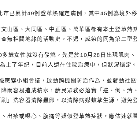
北市已累計49例登革熱確定病例，其中45例為境外
前文山區、大同區、中正區、萬華區都有本土登革熱
還查無相關地緣的活動史，不過，感染的同為第二型
多歲女性就沒有發燒，先是於10月28日出現肌肉、
因為上了年紀，目前人還在住院治療中，但狀況穩定
區級應變小組會議，啟動跨機關防治作為，並發動社
有降雨容易造成積水，請民眾務必落實「巡、倒、清
「刷」洗容器清除蟲卵，以清除病媒蚊孳生源，避免
痛、出疹或噁心、腹痛等疑似登革熱症狀，應儘速就