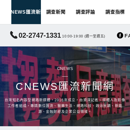
CNEWS匯流新聞
調查新聞
調查評論
調查指標
02-2747-1331
F
10:00-19:00 (週一至週五)
CNEWS
CNEWS匯流新聞網
台灣知名內容型網路新媒體，2016年成立，由資深記者、媒體人及影像
工作者組成，專精數位匯流、醫藥生活、網路科技、政治民調、新能
源、金融財經及企業公益領域。