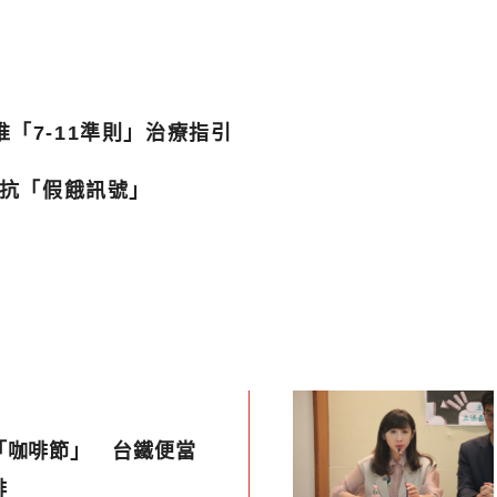
「7-11準則」治療指引
對抗「假餓訊號」
「咖啡節」 台鐵便當
啡