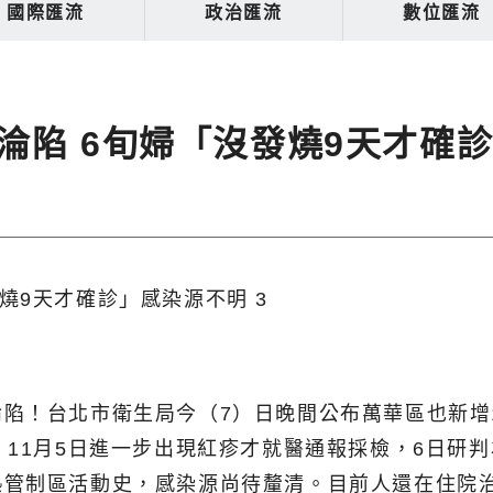
國際匯流
政治匯流
數位匯流
淪陷 6旬婦「沒發燒9天才確
陷！台北市衛生局今（7）日晚間公布萬華區也新增
，11月5日進一步出現紅疹才就醫通報採檢，6日研
熱管制區活動史，感染源尚待釐清。目前人還在住院