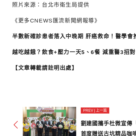
照片來源：台北市衛生局提供
《更多CNEWS匯流新聞網報導》
半數新確診患者落入中晚期 肝癌救命！醫學會推
越吃越餓？飲食+壓力一天5、6餐 減重醫3招
【文章轉載請註明出處】
PREV | 上一篇
劉建國攜手杜微宣傳
首度贈送古坑精品咖