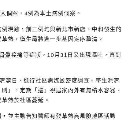
移入個案，4例為本土病例個案。
病例現跡，前三例均與新北市新店、中和發生的
登革熱，衛生局將進一步基因定序釐清。
骨骼痠痛等症狀，10月31日又出現嘔吐，直到
。
區清潔日，進行社區病媒蚊密度調查、孳生源清
、刷」，定期「巡」視居家內外有無積水容器、
登革熱於社區蔓延。
醫，並主動告知醫師有登革熱高風險地區活動