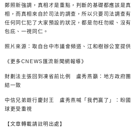
鄭照新強調，真相才是重點，判斷的基礎都應該是真
相，而真相來自於司法的調查，所以只要司法調查有
任何同仁犯了大家預設的狀況，都是勿枉勿縱、沒有
包庇、一視同仁。
照片來源：取自台中市議會頻道、江和樹辦公室提供
《更多CNEWS匯流新聞網報導》
財劃法主張回到凍省前比例 盧秀燕籲：地方政府團
結一致
中信兄弟遊行慶封王 盧秀燕喊「我們贏了」：盼國
球更受重視
【文章轉載請註明出處】