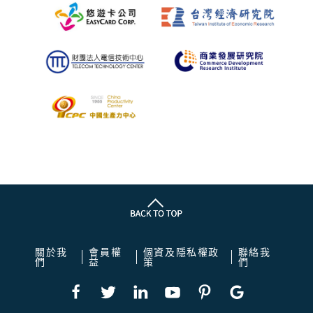
關於我
會員權
個資及隱私權政
聯絡我
們
益
策
們