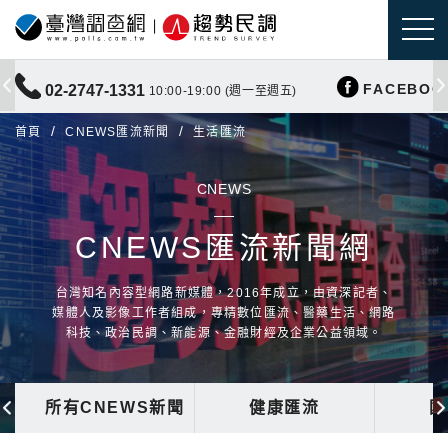
FACEBOO
02-2747-1331
10:00-19:00 (週一至週五)
首頁
CNEWS匯流新聞
生活匯流
CNEWS
CNEWS匯流新聞網
台灣知名內容型網路新媒體，2016年成立，由資深記者、
媒體人及影像工作者組成，專精數位匯流、醫藥生活、網路
科技、政治民調、新能源、金融財經及企業公益領域。
所有CNEWS新聞
健康匯流
國