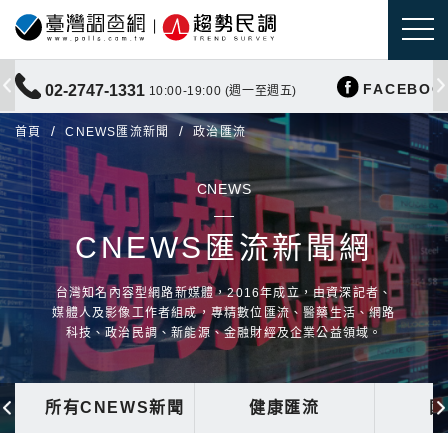
FACEBOO
02-2747-1331
10:00-19:00 (週一至週五)
首頁
CNEWS匯流新聞
政治匯流
CNEWS
CNEWS匯流新聞網
台灣知名內容型網路新媒體，2016年成立，由資深記者、
媒體人及影像工作者組成，專精數位匯流、醫藥生活、網路
科技、政治民調、新能源、金融財經及企業公益領域。
所有CNEWS新聞
健康匯流
國