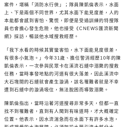
案件，堪稱「消防水行俠」；隊員陳凱倫表示，水面
上、下是兩個不同世界，尤其水面下能見度差，人的
本能都會感到害怕、驚慌，即便是受過訓練的特搜隊
員也會擔心發生危險，他也接受《CNEWS匯流新聞
網》採訪，暢談他水域搜救經歷。
「我下水看的時候其實蠻害怕，水下面能見度很差，
有很多小氣泡。」今年31歲、擔任警消經歷10年的陳
凱倫表示，一次參與民眾卡在溪流石縫中溺斃的搜救
任務，當時事發地點的河道有很大落差，因此溪流中
大石塊間的石縫就會產生漩渦，該名罹難者就是不幸
遭到石縫中的漩渦吸住，無法脫困而導致溺斃。
陳凱倫指出，當時沿著河道搜尋非常多天，但都一直
找不到罹難者，直到有人聞到有味道時，才大概確定
位置。他表示，因水流湍急而在水面下有許多水泡，