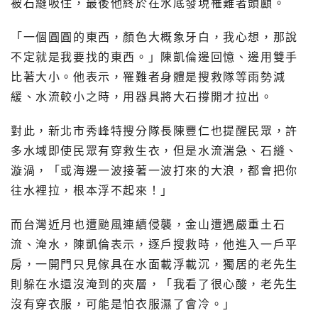
被石縫吸住，最後他終於在水底發現罹難者頭顱。
「一個圓圓的東西，顏色大概象牙白，我心想，那說
不定就是我要找的東西。」陳凱倫邊回憶、邊用雙手
比著大小。他表示，罹難者身體是搜救隊等雨勢減
緩、水流較小之時，用器具將大石撐開才拉出。
對此，新北市秀峰特搜分隊長陳豐仁也提醒民眾，許
多水域即使民眾有穿救生衣，但是水流湍急、石縫、
漩渦，「或海邊一波接著一波打來的大浪，都會把你
往水裡拉，根本浮不起來！」
而台灣近月也遭颱風連續侵襲，金山遭遇嚴重土石
流、淹水，陳凱倫表示，逐戶搜救時，他進入一戶平
房，一開門只見傢具在水面載浮載沉，獨居的老先生
則躲在水還沒淹到的夾層，「我看了很心酸，老先生
沒有穿衣服，可能是怕衣服濕了會冷。」