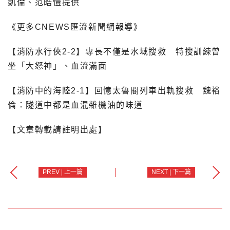
凱倫、范皓愷提供
《更多CNEWS匯流新聞網報導》
【消防水行俠2-2】專長不僅是水域搜救 特搜訓練曾
坐「大怒神」、血流滿面
【消防中的海陸2-1】回憶太魯閣列車出軌搜救 魏裕
倫：隧道中都是血混雜機油的味道
【文章轉載請註明出處】
PREV | 上一篇
NEXT | 下一篇