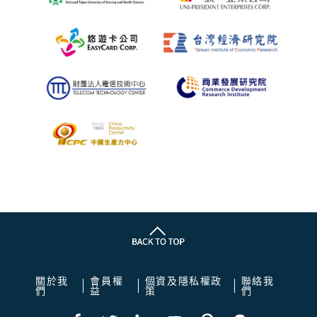
關於我
會員權
個資及隱私權政
聯絡我
們
益
策
們