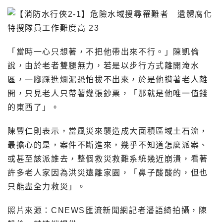
「當時一心只想著，不把他帶出來不行。」陳凱倫
說，由於老者雙腿無力，若是以步行方式離開淹水
區，一腳踩進爛泥恐怕拔不出來，於是他揹著老人離
開，只見老人只帶著幾張鈔票，「那就是他唯一值錢
的東西了」。
陳豐仁則表示，當風災來襲造成大面積區域土石流，
最擔心的是，案件不斷進來，幾乎不知道怎麼派案、
或甚至該派誰去，整個救災救難系統幾近崩潰，看著
許多老人家因為洪災遠離家園，「鼻子酸酸的，但也
只能盡全力救災」。
照片來源：CNEWS匯流新聞網記者潘語綺拍攝，陳