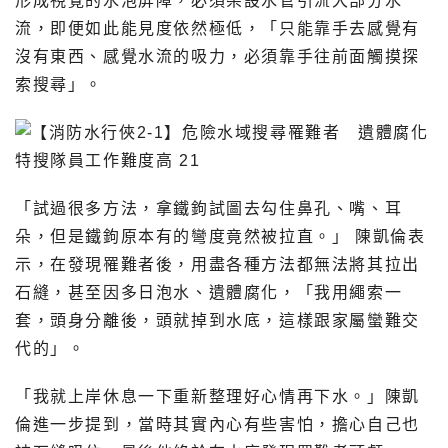
形成視覺的水泡屏障，必須架設水管引流大部分水
流，即便如此能見度依然極低，「只能靠手去感覺有
沒有東西、感覺水流的吸力，必須靠手往前面觸摸探
索搜尋」。
「試過很多方法，拿鐵鉤試圖去勾住鼻孔、嘴、耳
朵，但是鐵鉤原本有的彎度竟然被拉直。」 陳凱倫表
示，在發現罹難者後，用盡各種方法都無法將其拉出
石縫，甚至因多日泡水、遺體腐化，「我用繩索一
套，頭身分離後，頭就掉到水底，這樣跟家屬蠻難交
代的」。
「我就上岸休息一下重新整理好心情再下水。」陳凱
倫進一步提到，當時其實內心有些害怕，擔心自己也