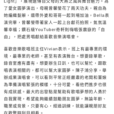
Light」，展現遺傳自父母的大將之風與舞台魅力。為
了愛女圓夢演出，母親曾馨瑩花了兩天功夫，親自為
她編織髮辮，還帶外婆和哥哥一起到場加油，Bella表
演完畢，曾馨瑩帶著家人一起上台獻花拍照，氣氛溫
馨幸福；鑽石級YouTuber奇軒則嗨唱張震嶽的「自
由」，把處男唱獻給喜歡音樂演唱會。
喜歡音樂歌唱班主任Vivian表示，班上有最專業的環
境，最專業的老師，甚至有表演舞台。想要錄單歌，
錄音室應有盡有，想要辦生日趴，也可以幫忙，跟歌
唱表演相關的，都可以幫大家圓夢。陳子鴻分享，舉
辦成果演唱會，可以看到平常正經嚴肅的老闆和董娘
為準備演唱緊張的模樣，十分可愛，看他們進步也很
有成就感。最大的出發點是幫助有歌唱夢想的人勇於
自我實現，希望能夠繼續鼓勵朋友圓夢，無論年齡、
職業或背景，只要有心，經過訓練，就能讓親朋好友
在歡聚時刮目相看。