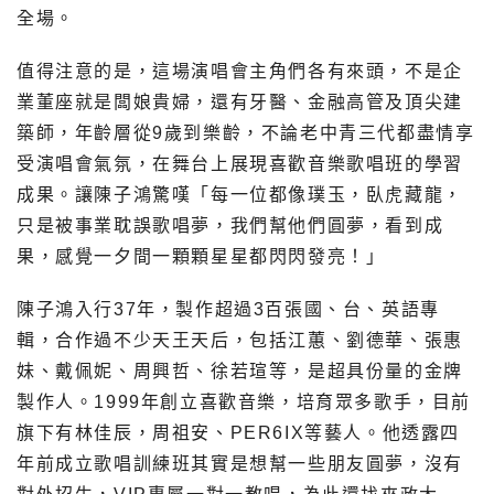
全場。
值得注意的是，這場演唱會主角們各有來頭，不是企
業董座就是闆娘貴婦，還有牙醫、金融高管及頂尖建
築師，年齡層從9歲到樂齡，不論老中青三代都盡情享
受演唱會氣氛，在舞台上展現喜歡音樂歌唱班的學習
成果。讓陳子鴻驚嘆「每一位都像璞玉，臥虎藏龍，
只是被事業耽誤歌唱夢，我們幫他們圓夢，看到成
果，感覺一夕間一顆顆星星都閃閃發亮！」
陳子鴻入行37年，製作超過3百張國、台、英語專
輯，合作過不少天王天后，包括江蕙、劉德華、張惠
妹、戴佩妮、周興哲、徐若瑄等，是超具份量的金牌
製作人。1999年創立喜歡音樂，培育眾多歌手，目前
旗下有林佳辰，周祖安、PER6IX等藝人。他透露四
年前成立歌唱訓練班其實是想幫一些朋友圓夢，沒有