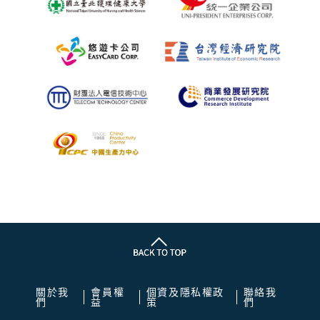
關於我
會員權
個資及隱私權政
聯絡我
們
益
策
們