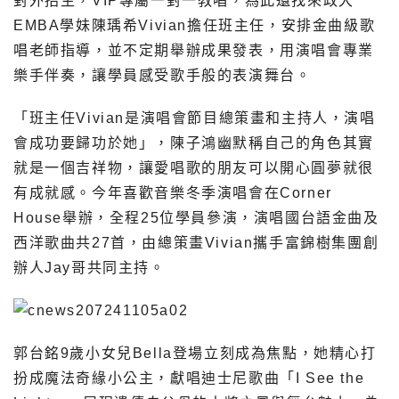
對外招生，VIP專屬一對一教唱，為此還找來政大
EMBA學妹陳瑀希Vivian擔任班主任，安排金曲級歌
唱老師指導，並不定期舉辦成果發表，用演唱會專業
樂手伴奏，讓學員感受歌手般的表演舞台。
「班主任Vivian是演唱會節目總策畫和主持人，演唱
會成功要歸功於她」，陳子鴻幽默稱自己的角色其實
就是一個吉祥物，讓愛唱歌的朋友可以開心圓夢就很
有成就感。今年喜歡音樂冬季演唱會在Corner
House舉辦，全程25位學員參演，演唱國台語金曲及
西洋歌曲共27首，由總策畫Vivian攜手富錦樹集團創
辦人Jay哥共同主持。
郭台銘9歲小女兒Bella登場立刻成為焦點，她精心打
扮成魔法奇緣小公主，獻唱迪士尼歌曲「I See the