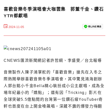
喜歡音樂冬季演唱會大咖雲集 郭董千金、鑽石
YTR都獻唱
2024-11-05
CNEWS匯流新聞網記者許哲綱、李盛雯／台北報導
音樂製作人陳子鴻掌舵的「喜歡音樂」搶先在入冬之
際熱鬧舉辦喜歡音樂冬季演唱會，其中驚見鴻海創辦
人郭台銘小千金Bella精心裝扮成小公主獻唱，成為全
場年紀最小的「嬌點」；還有因「Tricking」影片在
全球突破5.5億點閱的台灣第一位鑽石級YouTuber奇
軒也首度在台上開金嗓飆唱，深藏不露的爆發力嗨翻