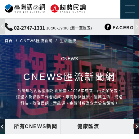
FACEBOO
02-2747-1331
10:00-19:00 (週一至週五)
首頁
CNEWS匯流新聞
生活匯流
CNEWS
CNEWS匯流新聞網
台灣知名內容型網路新媒體，2016年成立，由資深記者、
媒體人及影像工作者組成，專精數位匯流、醫藥生活、網路
科技、政治民調、新能源、金融財經及企業公益領域。
所有CNEWS新聞
健康匯流
國