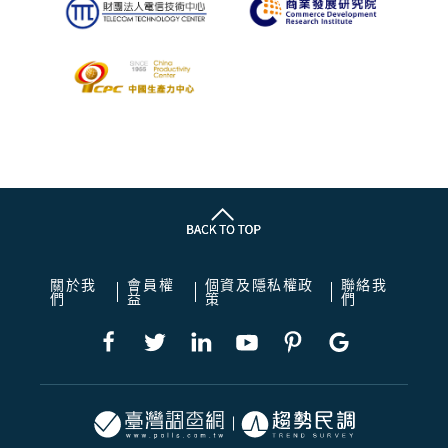
關於我
會員權
個資及隱私權政
聯絡我
們
益
策
們