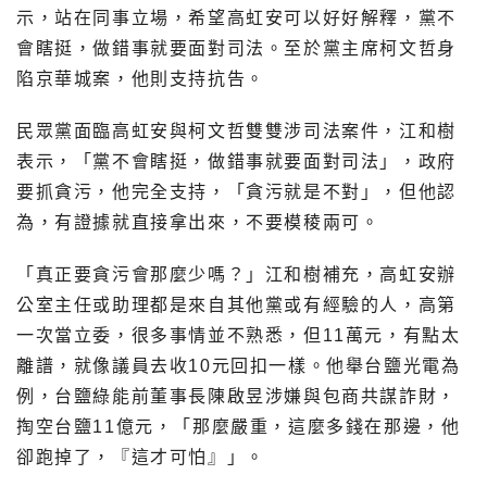
示，站在同事立場，希望高虹安可以好好解釋，黨不
會瞎挺，做錯事就要面對司法。至於黨主席柯文哲身
陷京華城案，他則支持抗告。
民眾黨面臨高虹安與柯文哲雙雙涉司法案件，江和樹
表示，「黨不會瞎挺，做錯事就要面對司法」，政府
要抓貪污，他完全支持，「貪污就是不對」，但他認
為，有證據就直接拿出來，不要模稜兩可。
「真正要貪污會那麼少嗎？」江和樹補充，高虹安辦
公室主任或助理都是來自其他黨或有經驗的人，高第
一次當立委，很多事情並不熟悉，但11萬元，有點太
離譜，就像議員去收10元回扣一樣。他舉台鹽光電為
例，台鹽綠能前董事長陳啟昱涉嫌與包商共謀詐財，
掏空台鹽11億元，「那麼嚴重，這麼多錢在那邊，他
卻跑掉了，『這才可怕』」。