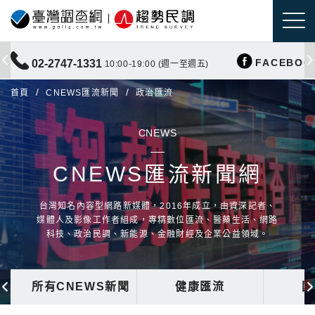
FACEBOO
02-2747-1331
10:00-19:00 (週一至週五)
首頁
CNEWS匯流新聞
政治匯流
CNEWS
CNEWS匯流新聞網
台灣知名內容型網路新媒體，2016年成立，由資深記者、
媒體人及影像工作者組成，專精數位匯流、醫藥生活、網路
科技、政治民調、新能源、金融財經及企業公益領域。
所有CNEWS新聞
健康匯流
國