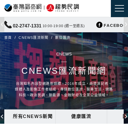
FACEBOO
02-2747-1331
10:00-19:00 (週一至週五)
首頁
CNEWS匯流新聞
數位匯流
CNEWS
CNEWS匯流新聞網
台灣知名內容型網路新媒體，2016年成立，由資深記者、
媒體人及影像工作者組成，專精數位匯流、醫藥生活、網路
科技、政治民調、新能源、金融財經及企業公益領域。
所有CNEWS新聞
健康匯流
國