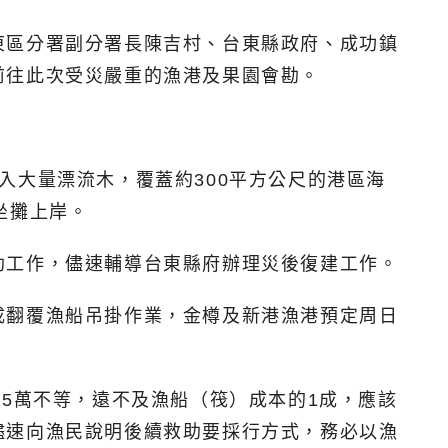
東區分署副分署長陳吉村、台東縣政府、成功鎮
前往此次受災嚴重的漁港及果園會勘。
入大量漂流木，覆蓋約300平方公尺的港區海
坐攤上岸。
助工作，儘速輔導台東縣府辦理災後復建工作。
成翻覆漁船吊掛作業，金樽及新港漁港預定周日
5萬不等，遠不及漁船（筏）成本的1成，應該
儘速向漁民說明後續救助要採行方式，務必以漁