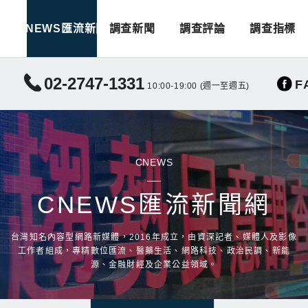
CNEWS匯流新聞
調查新聞
調查評論
調查指標
02-2747-1331
F
10:00-19:00 (週一至週五)
CNEWS
CNEWS匯流新聞網
台灣知名內容型網路新媒體，2016年成立，由資深記者、媒體人及影像
工作者組成，專精數位匯流、醫藥生活、網路科技、政治民調、新能
源、金融財經及企業公益領域。