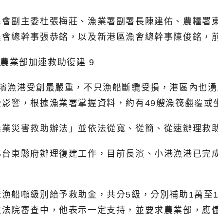
民會副主委杜張梅莊、漁業署副署長陳建佑、農糧署
農會總幹事張恭銘，以及新港區漁會總幹事陳俊銘，
濱漁港受創最嚴重，不只漁船斷纜受損，港區內也湧
影響，根據漁業署掌握資料，約有49艘漁筏翻覆或
農業災害救助辦法」並依法從寬、從簡、從速辦理救
導台東縣府辦理復建工作，目前長濱、小港漁港已完
漁船噸級別給予救助金，共分5級，分別補助1萬至1
立法院審查中，他表示一定支持，並要求農業部，應