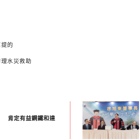
萁提的
辦理水災救助
」 肯定有益鋼鐵和達