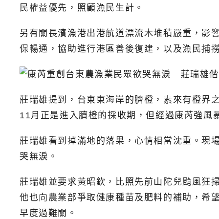
民權益優先，照顧漁民生計。
另有關長濱漁港出港航道漂流木堆積嚴重，影
保暢通，協助進行港區善後復建，以及漁民捕
莊瑞雄提到，台東東海岸的臍橙，素來有橙界之
11月正是進入臍橙的採收期，但經過康芮強風
莊瑞雄看到掉滿地的落果，心情相當沈重。現場
哭無淚。
莊瑞雄並要求黃昭欽，比照先前山陀兒颱風狂
他也向農業部爭取健康種苗及肥料的補助，希
早度過難關。