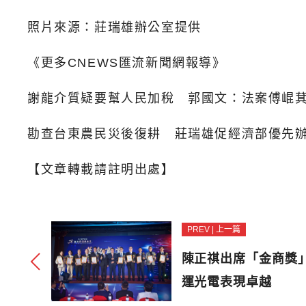
照片來源：莊瑞雄辦公室提供
《更多CNEWS匯流新聞網報導》
謝龍介質疑要幫人民加稅 郭國文：法案傅崐
勘查台東農民災後復耕 莊瑞雄促經濟部優先
【文章轉載請註明出處】
PREV | 上一篇
陳正祺出席「金商獎
運光電表現卓越