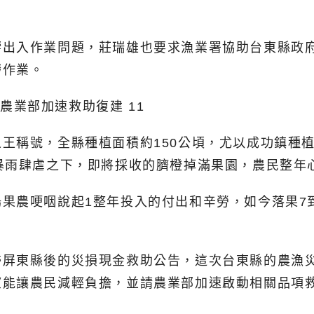
響出入作業問題，莊瑞雄也要求漁業署協助台東縣政
撈作業。
王稱號，全縣種植面積約150公頃，尤以成功鎮種植
暴雨肆虐之下，即將採收的臍橙掉滿果園，農民整年
果農哽咽說起1整年投入的付出和辛勞，如今落果7到
掃屏東縣後的災損現金救助公告，這次台東縣的農漁
望能讓農民減輕負擔，並請農業部加速啟動相關品項