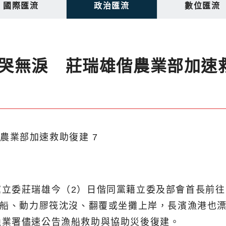
國際匯流
政治匯流
數位匯流
哭無淚 莊瑞雄偕農業部加速
黨立委莊瑞雄今（2）日偕同黨籍立委及部會首長前
漁船、動力膠筏沈沒、翻覆或坐攤上岸，長濱漁港也漂
漁業署儘速公告漁船救助與協助災後復建。