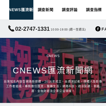
CNEWS匯流新聞
調查新聞
調查評論
調查指標
02-2747-1331
F
10:00-19:00 (週一至週五)
CNEWS
CNEWS匯流新聞網
台灣知名內容型網路新媒體，2016年成立，由資深記者、媒體人及影像
工作者組成，專精數位匯流、醫藥生活、網路科技、政治民調、新能
源、金融財經及企業公益領域。