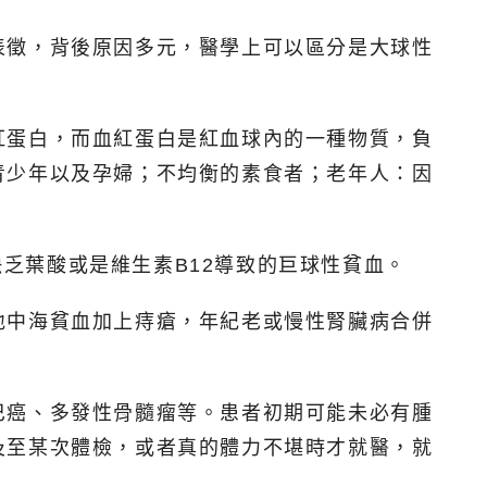
表徵，背後原因多元，醫學上可以區分是大球性
紅蛋白，而血紅蛋白是紅血球內的一種物質，負
青少年以及孕婦；不均衡的素食者；老年人：因
。
缺乏葉酸或是維生素B12導致的巨球性貧血。
地中海貧血加上痔瘡，年紀老或慢性腎臟病合併
巴癌、多發性骨髓瘤等。患者初期可能未必有腫
及至某次體檢，或者真的體力不堪時才就醫，就