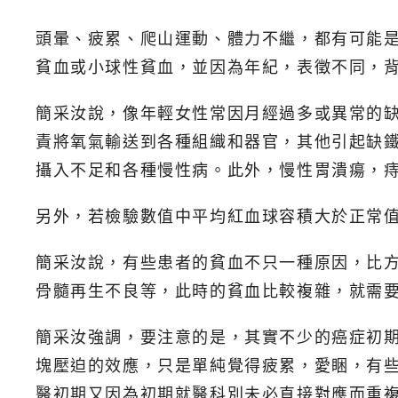
頭暈、疲累、爬山運動、體力不繼，都有可能
貧血或小球性貧血，並因為年紀，表徵不同，
簡采汝說，像年輕女性常因月經過多或異常的
責將氧氣輸送到各種組織和器官，其他引起缺
攝入不足和各種慢性病。此外，慢性胃潰瘍，
另外，若檢驗數值中平均紅血球容積大於正常值（
簡采汝說，有些患者的貧血不只一種原因，比
骨髓再生不良等，此時的貧血比較複雜，就需
簡采汝強調，要注意的是，其實不少的癌症初
塊壓迫的效應，只是單純覺得疲累，愛睏，有
醫初期又因為初期就醫科別未必直接對應而重