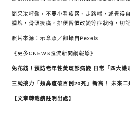
簡采汝呼籲，不要小看疲累、走路喘，或覺得
腫塊，骨頭痠痛，排便習慣改變等症狀時，切
照片來源：示意照／翻攝自Pexels
《更多CNEWS匯流新聞網報導》
免花錢！預防老年性黃斑部病變 日常「四大護
三颱接力「類鼻疽破百例20死」新高！ 未來
【文章轉載請註明出處】