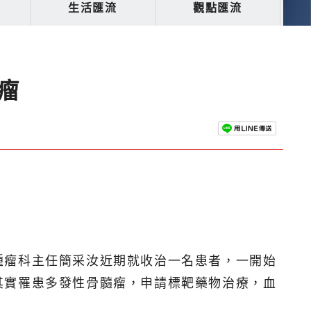
生活匯流
觀點匯流
瘤
腫瘤科主任簡采汝近期就收治一名患者，一開始
其實罹患多發性骨髓瘤，申請標靶藥物治療，血