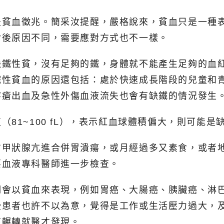
是貧血徵兆。簡采汝提醒，嚴格說來，貧血只是一種
背後原因不同，需要應對方式也不一樣。
缺鐵性貧，沒有足夠的鐵，身體就不能產生足夠的血
鐵性貧血的原因還包括：處於快速成長階段的兒童和
痔瘡出血及急性外傷血液流失也會有缺鐵的情況發生
81~100 fL），表示紅血球體積偏大，則可能是
方甲狀腺亢進合併胃潰瘍，或月經過多又素食，或者
要血液專科醫師進一步檢查。
期會以貧血來表現，例如胃癌、大腸癌、胰臟癌、淋
些患者也許不以為意，覺得是工作或生活壓力過大，
複輾轉就醫才發現。