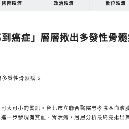
國際匯流
政治匯流
數位匯流
瘍到癌症」層層揪出多發性骨髓
是可大可小的警訊。台北市立聯合醫院忠孝院區血液
到進一步發現有貧血、胃潰瘍，層層分析最終竟揪出