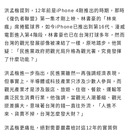
洪孟楷提到，12年前是iPhone 4剛推出的時期，那時
《復仇者聯盟》第一集才剛上映、林書豪的「林來
瘋」席捲籃球界，如今iPhone已推出到第16代、漫威
電影進入第4階段，林書豪也已在台灣打球多年，然而
台灣的觀光發展卻像被凍結了一樣，原地踏步。他質
疑：「民進黨政府把觀光局升格為觀光署，究竟發揮
了什麼功能？」
洪孟楷進一步指出，民進黨雖然一再強調經濟表現，
但事實上，半導體或科技產業只涉及少數人參與，而
觀光產業才是涉及飯店、旅遊、住宿、餐飲、運輸等
廣泛民生消費行業。他強調，當觀光人潮萎縮、觀光
逆差擴大，意味著台灣的錢一直往外流，「人進不
來、貨賣不掉，台灣怎麼發大財？」
洪孟楷更痛批，絕對需要嚴肅檢討這12年的實質倒