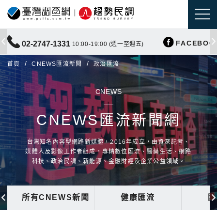
FACEBOO
02-2747-1331
10:00-19:00 (週一至週五)
首頁
CNEWS匯流新聞
政治匯流
CNEWS
CNEWS匯流新聞網
台灣知名內容型網路新媒體，2016年成立，由資深記者、
媒體人及影像工作者組成，專精數位匯流、醫藥生活、網路
科技、政治民調、新能源、金融財經及企業公益領域。
所有CNEWS新聞
健康匯流
國