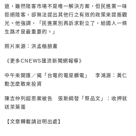
退，雖然陸客市場不是唯一解決方案，但民進黨一味
拒絕陸客，卻無法提出其他行之有效的政策來提振觀
光。他強調，「民進黨別再訴求對立了，給國人一條
生路才是最重要的。」
照片來源：洪孟楷臉書
《更多CNEWS匯流新聞網報導》
中午來開匯／揭「台電的電是髒電」 李鴻源：黃仁
勳怎麼敢來投資
陳吉仲列超思案被告 張斯綱發「祭品文」：收押就
送茶葉蛋
【文章轉載請註明出處】