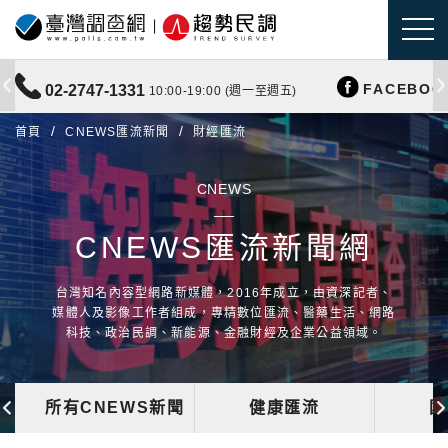
FACEBOO
02-2747-1331
10:00-19:00 (週一至週五)
首頁
CNEWS匯流新聞
財經匯流
CNEWS
CNEWS匯流新聞網
台灣知名內容型網路新媒體，2016年成立，由資深記者、
媒體人及影像工作者組成，專精數位匯流、醫藥生活、網路
科技、政治民調、新能源、金融財經及企業公益領域。
所有CNEWS新聞
健康匯流
國