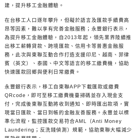
建，提升移工金融體驗。
在台移工人口逐年攀升，但礙於語言及匯款手續費高
昂等因素，難以享有完善金融服務；永豐銀行表示，
為提升移工金融體驗，自2013年起，領先業界陸續推
出移工薪轉貸款、跨境匯款、信用卡等普惠金融服
務，此次與東聯互動合作打造支援印尼、越南、菲律
賓（英文）、泰國、中文等語言的移工繳費機，協助
快速匯款回鄉與便利日常繳費。
永豐銀行表示，移工自東聯APP下載匯款或繳費
QRcode，即可至移工繳費機臺掃碼並存入現金支
付，完成後東聯互動將收到通知、即時匯出款項，實
現當日匯款、當日到帳的金融友善服務。永豐並以標
準化流程，監控匯款交易符合AML（Anti Money
Laundering；反洗錢偵測）規範，協助東聯大幅減少