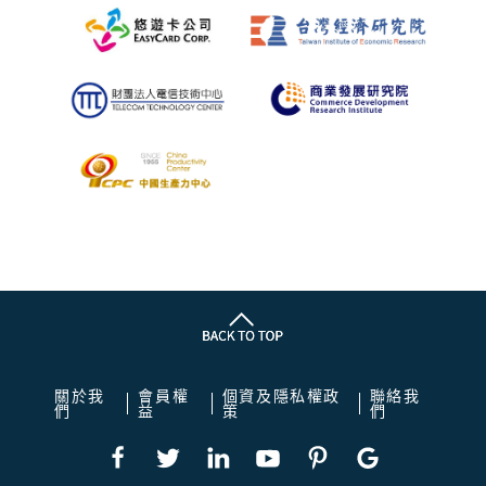
關於我
會員權
個資及隱私權政
聯絡我
們
益
策
們