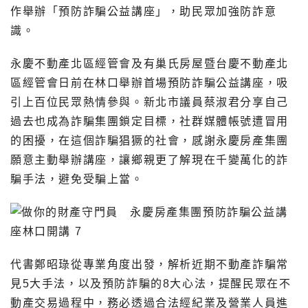
作舉辦「預防詐騙公益講座」，助民眾加強防詐意
識。
永慶不動產北區經管會及有巢氏房屋暨台慶不動產北
區經管會日前在林口舉辦首場預防詐騙公益講座，吸
引上百位民眾熱情參與。新北市議員蔡淑君分享自己
過去也成為詐騙集團鎖定目標，社群媒體帳號遭冒用
的困擾，在這個詐騙猖獗的社會，感謝永慶房產集團
願意主動舉辦講座，讓鄉親更了解現在千變萬化的詐
騙手法，避免受騙上當。
代書鄭昭琭從專業角度出發，解析近期不動產詐騙常
見5大手法，以及預防詐騙的8大心法，提醒民眾在不
動產交易過程中，務必透過合法經紀業及營業人員進