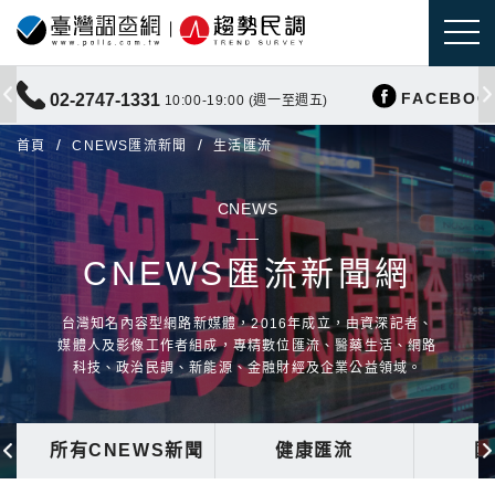
FACEBOO
02-2747-1331
10:00-19:00 (週一至週五)
首頁
CNEWS匯流新聞
生活匯流
CNEWS
CNEWS匯流新聞網
台灣知名內容型網路新媒體，2016年成立，由資深記者、
媒體人及影像工作者組成，專精數位匯流、醫藥生活、網路
科技、政治民調、新能源、金融財經及企業公益領域。
所有CNEWS新聞
健康匯流
國