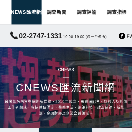
CNEWS匯流新聞
調查新聞
調查評論
調查指標
02-2747-1331
F
10:00-19:00 (週一至週五)
CNEWS
CNEWS匯流新聞網
台灣知名內容型網路新媒體，2016年成立，由資深記者、媒體人及影像
工作者組成，專精數位匯流、醫藥生活、網路科技、政治民調、新能
源、金融財經及企業公益領域。