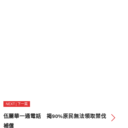
。
NEXT | 下一篇
伍麗華一通電話 揭90%原民無法領取禁伐
補償