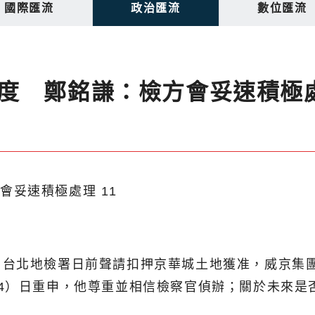
國際匯流
政治匯流
數位匯流
度 鄭銘謙：檢方會妥速積極
，台北地檢署日前聲請扣押京華城土地獲准，威京集
4）日重申，他尊重並相信檢察官偵辦；關於未來是