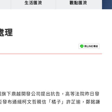
生活匯流
觀點匯流
處理
團旗下鼎越開發公司提出抗告，高等法院昨日發
否發布通緝柯文哲親信「橘子」許芷瑜，鄭銘謙