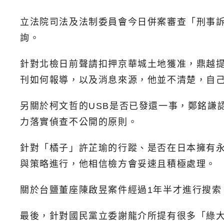
立法院司法及法制委員會今日併案審查「刑事訴
詢。
針對北檢日前聲請扣押京華城土地獲准，鼎越
刊如何報導，以及消息來源，他並不清楚，自
另關於柯文哲的USB是否已發還一事，鄭銘謙
力落實偵查不公開的原則。
針對「橘子」許芷瑜的行蹤、是否在日本擁有
與策略進行，他相信檢方會妥速且積極處理。
關於台鹽董座陳啟昱案件經過1年半才進行搜
最後，針對國民黨立委謝龍介所提有很多「綠大