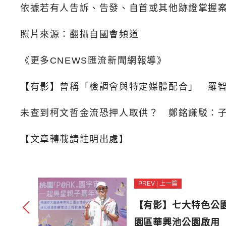
依據若有人告訴、告發、自首或其他跡證掌握
照片來源：翻攝自國會頻道
《更多CNEWS匯流新聞網報導》
【有影】曾稱「檢調會與特定媒體配合」 羅
未查到柯文哲金流恐押人取供？ 鄭銘謙駁：
【文章轉載請註明出處】
PREV | 上一篇
【有影】七大特色公
園區華興池公園啟用