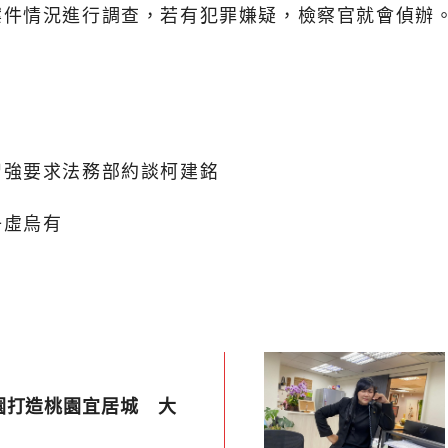
案件情況進行調查，若有犯罪嫌疑，檢察官就會偵辦
智強要求法務部約談柯建銘
子虛烏有
園打造桃園宜居城 大