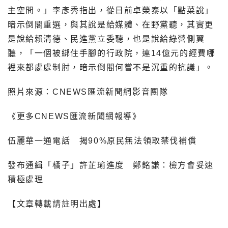
主空間。」李彥秀指出，從日前卓榮泰以「點菜說」
暗示倒閣重選，與其說是給媒體、在野黨聽，其實更
是說給賴清德、民進黨立委聽，也是說給綠營側翼
聽，「一個被綁住手腳的行政院，連14億元的經費哪
裡來都處處制肘，暗示倒閣何嘗不是沉重的抗議」。
照片來源：CNEWS匯流新聞網影音團隊
《更多CNEWS匯流新聞網報導》
伍麗華一通電話 揭90%原民無法領取禁伐補償
發布通緝「橘子」許芷瑜進度 鄭銘謙：檢方會妥速
積極處理
【文章轉載請註明出處】