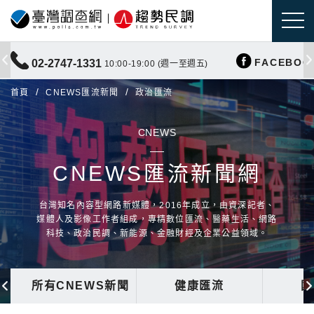
FACEBOO
02-2747-1331
10:00-19:00 (週一至週五)
首頁
CNEWS匯流新聞
政治匯流
CNEWS
CNEWS匯流新聞網
台灣知名內容型網路新媒體，2016年成立，由資深記者、
媒體人及影像工作者組成，專精數位匯流、醫藥生活、網路
科技、政治民調、新能源、金融財經及企業公益領域。
所有CNEWS新聞
健康匯流
國