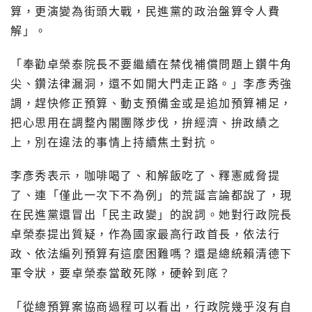
算，更演變為街頭大戰，民進黨的政治盤算令人費
解」。
「奉勸卓榮泰院長不要繼續在禁伐補償問題上鑽牛角
尖、鑽法律漏洞，還不如開大門走正路。」李彥秀強
調，趕快修正預算、動支預備金或是追加預算補足，
把心思用在調整內閣團隊步伐，拚經濟、拚政績之
上，別在違法的事情上持續焦土對抗。
李彥秀表示，咖啡喝了、和解飯吃了、釋憲威脅提
了、連「僅此一次下不為例」的荒誕言論都說了，現
在民進黨還冒出「民主政變」的說詞。她對行政院長
卓榮泰提出質疑，作為國家最高行政首長，依法行
政、依法編列預算有這麼困難嗎？還是總統賴清德下
軍令狀，要卓榮泰當敢死隊，硬幹到底？
「從總預算案協商過程可以看出，行政院幾乎沒有自