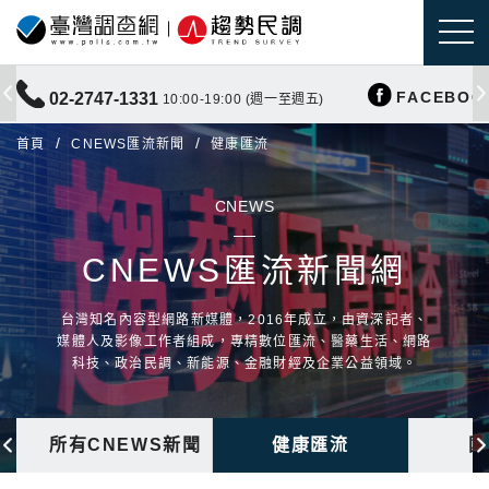
FACEBOO
02-2747-1331
10:00-19:00 (週一至週五)
首頁
CNEWS匯流新聞
健康匯流
CNEWS
CNEWS匯流新聞網
台灣知名內容型網路新媒體，2016年成立，由資深記者、
媒體人及影像工作者組成，專精數位匯流、醫藥生活、網路
科技、政治民調、新能源、金融財經及企業公益領域。
所有CNEWS新聞
健康匯流
國