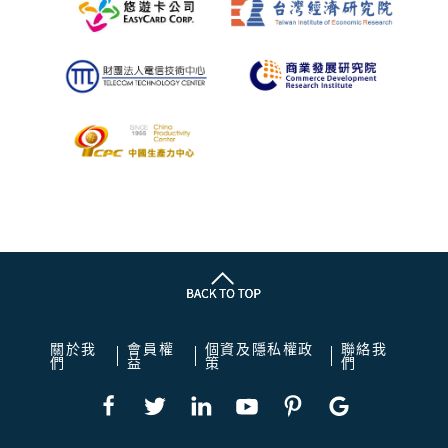
關於我
會員權
個資及隱私權政
聯絡我
們
益
策
們