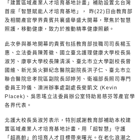
「建置區域產業人才培育基地計畫」補助設置北台灣
首座「智慧賦能人才培育基地」， 昨(22)日由教育部
及相關產官學界貴賓共襄盛舉盛大開幕，聚焦於智慧
照護，移動健康，致力於推動精準健康照顧。
此次參與基地開幕的貴賓包括教育部技職司司長楊玉
惠、立法委員陳菁徽、國立臺北護理健康大學校長吳
淑芳、康寧大學校長陳清溪、臺北市立大學副校長曾
國維、新光吳火獅紀念醫院副院長洪子仁、臺北市立
聯合醫院忠孝院區副院長邱婷芳、衛福部長照司專門
委員王玲儀、澳洲辦事處副處長斐凱文 (Kevin
Placek)、吳思瑤立法委員辦公室特助易慈芬等產官學
各界代表。
北護大校長吳淑芳表示，特別感謝教育部補助本校建
置區域產業人才培育基地計畫，用「超智慧」守護
「超高齡」的培育人才目標帶來曙光。在老化浪潮之